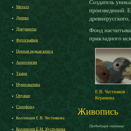
Создатель уник
Металл
произведений. Е
древнерусского,
Дерево
Документы
Фонд насчитывае
прикладного иск
Фотографии
Ценная редкая книга
Археология
Ткани
Нумизматика
Е.В. Честняков -
Оружие
Керамика
Живопись
Спецфонд
Коллекция Е.В. Честнякова
Предыдущая страница
Коллекция Б.М. Кустодиева