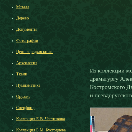
Металл
Дерево
Документы
Фотографии
Ценная редкая книга
Археология
Из коллекции м
Ткани
драматургу Але
Нумизматика
Костромского Дв
и псевдорусског
Оружие
Спецфонд
Коллекция Е.В. Честнякова
Коллекция Б.М. Кустодиева