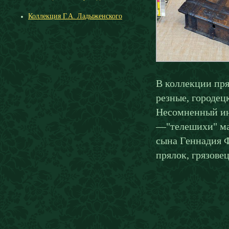
Коллекция Г.А. Ладыженского
В коллекции пр
резные, городец
Несомненный инт
—"телешихи" ма
сына Геннадия 
прялок, грязове