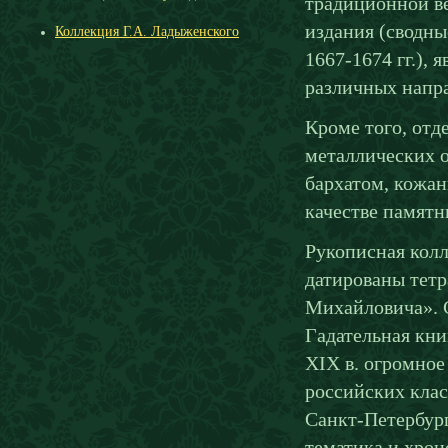
традиционной ве
издания (сводны
Коллекция Г.А. Ладыженского
1667-1674 гг.),
различных напра
Кроме того, отд
металлических 
бархатом, кожан
качестве памятн
Рукописная колл
датированы тетр
Михайловича». С
Гадательная кни
XIX в. огромное
российских клас
Санкт-Петербург
тематика и хрон