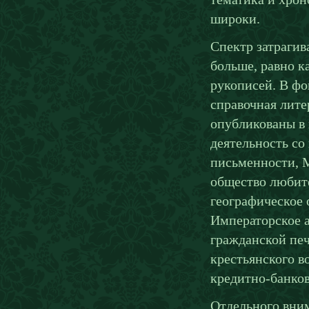
широки.
Спектр затрагив
больше, равно к
рукописей. В фо
справочная лите
опубликованы в
деятельность со
письменности, 
общество любите
географическое 
Императорское а
гражданской печ
крестьянского в
кредитно-банков
Отдельного вним