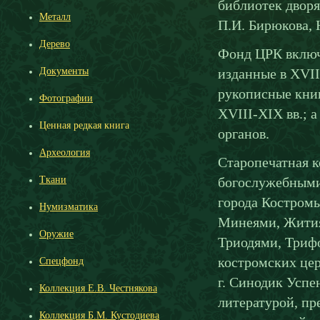
библиотек дворя
Металл
П.И. Бирюкова, 
Дерево
Фонд ЦРК включа
Документы
изданные в XVII
рукописные книг
Фотографии
XVIII-XIX вв.; 
Ценная редкая книга
органов.
Археология
Старопечатная к
Ткани
богослужебными
города Костром
Нумизматика
Минеями, Жития
Оружие
Триодями, Триф
костромских цер
Спецфонд
г. Синодик Успе
Коллекция Е.В. Честнякова
литературой, пр
Коллекция Б.М. Кустодиева