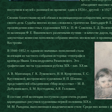
объединяет высокое 
поступили в музей с разницей во времени: один в 1924 г., другой – в 1927 
Своими богатствами музей обязан и коллекционерам-собирателям, котор
своего дела. Судьбы многих из них сложились трагически. Благодаря Ф. 
произведения известных художников XIX в.: П. Ф. Соколова, Е. Д. Полено
из коллекции Ф. Е. Вишневского различными путями – в качестве даров, 
закупочные комиссии пополняли собрания многих московских и провинциал
Костромы.
В 1946–1952 гг. одним из значимых пополнений стала
коллекция из частного собрания историка–этнографа и
краеведа Ивана Александровича Рязановского. Это
графические листы художников рубежа XIX – нач. XX вв.
А. В. Манганари, Г. К. Лукомского, Н. Н. Купреянова, Е. С.
Кругликовой, костромского художника Н. П. Шлеина;
представителей объединения «Мир искусства» – М. В.
Добужинского, Б. М. Кустодиева, А.Я. Головина.
В составе этой коллекции поступила серия очень редких
карандашных рисунков художника первой половины XIX в.
М. М. Рындина, выполненная в академическом стиле. Среди них копии с 