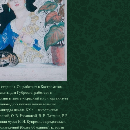
 старины. Он работает в Костромском
акаты для Губроста, работает в
изни в газете «Красный мир», организует
-заповедник попали
замечательные
вангарда начала XX в. – живописные
овой, О. В. Розановой, В. Е. Татлина, Р. Р.
ании музея Н. Н. Купреянов представлен
оизведений (более 60 единиц), которая