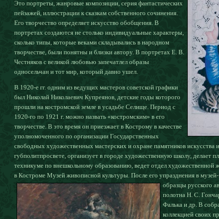
Это портреты, жанровые композиции, серия фантастических
пейзажей, иллюстрации к сказкам собственного сочинения.
Его творчество определяет искусство обобщения. В
портретах создаются не столько индивидуальные характеры,
сколько типы, которые веками складывались в народном
творчестве, были понятны и близки автору. В портретах Е. В.
Честняков с великой любовью запечатлел образы
односельчан и тот мир, который давно ушел.
В 1920-е гг. одним из ведущих мастеров советской графики
был Николай Николаевич Купреянов, детские годы которого
прошли на костромской земле в усадьбе Селище. Период с
1920-го по 1921 г. можно назвать «костромским» в его
творчестве. В это время он приезжает в Кострому в качестве
уполномоченного по организации Государственных
свободных художественных мастерских и охране памятников искусства и
губполитпросвете, организует в городе художественную школу, делает пл
техникуме по внешкольному образованию, ведет отдел художественной ж
в Костроме Музей живописной культуры. После его упразднения в музей
образцы русского а
полотна Н. С. Гончар
Фалька и др. В собр
коллекцией своих пр