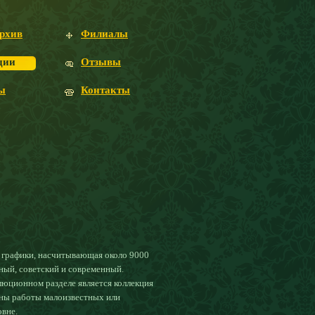
рхив
Филиалы
ции
Отзывы
ы
Контакты
я графики, насчитывающая около 9000
ный, советский и современный.
юционном разделе является коллекция
ены работы малоизвестных или
вне.