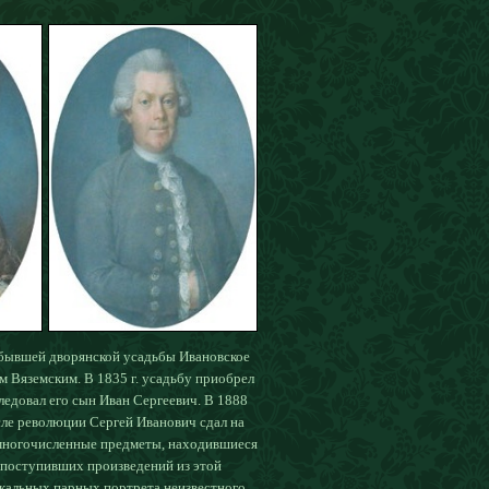
 бывшей дворянской усадьбы Ивановское
ям Вяземским. В 1835 г. усадьбу приобрел
едовал его сын Иван Сергеевич. В 1888
сле революции Сергей Иванович сдал на
многочисленные предметы, находившиеся
е поступивших произведений из этой
кальных парных портрета неизвестного