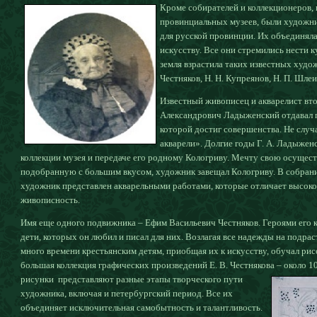
Кроме собирателей и коллекционеров,
провинциальных музеев, были художни
для русской провинции. Их объединяла
искусству. Все они стремились нести к
земля взрастила таких известных худож
Честняков, Н. Н. Купреянов, Н. П. Шлеи
Известный живописец и акварелист вт
Александрович Ладыженский отдавал п
которой достиг совершенства. Не случ
акварели». Долгие годы Г. А. Ладыженс
коллекции музея и передаче его родному Кологриву. Мечту свою осущес
подобранную с большим вкусом, художник завещал Кологриву. В собран
художник представлен акварельными работами, которые отличает высоко
живописность.
Имя еще одного подвижника – Ефим Васильевич Честняков. Героями его к
дети, которых он любил и писал для них. Возлагая все надежды на подрас
много времени крестьянским детям, приобщая их к искусству, обучал ри
большая коллекция графических произведений Е. В. Честнякова – около 1
рисунки представляют разные этапы творческого пути
художника, включая и петербургский период. Все их
объединяет исключительная самобытность и талантливость.