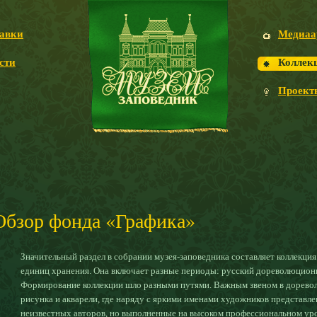
авки
Медиаа
сти
Коллек
Проект
Обзор фонда «Графика»
Значительный раздел в собрании музея-заповедника составляет коллекци
единиц хранения. Она включает разные периоды: русский дореволюцион
Формирование коллекции шло разными путями. Важным звеном в доревол
рисунка и акварели, где наряду с яркими именами художников представл
неизвестных авторов, но выполненные на высоком профессиональном уро