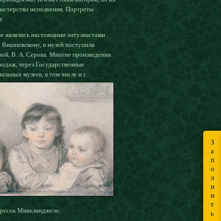
мастерство исполнения. Портреты
г.
ые являлись настоящими энтузиастами
Е. Вишневскому, в музей поступили
вой, В. А. Серова. Многие произведения
продаж, через Государственные
ьных музеев, в том числе и г.
З
а
п
о
л
н
и
т
фресок Микеланджело.
ь