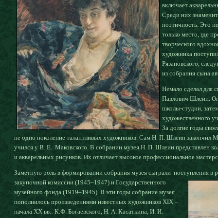
включает акварельн
Среди них знаменит
поэтичность. Это н
только место, где п
творческого вдохно
художника поступила
Рязановского, следу
из собрания сына ав
Немало сделал для с
Павлович Шлеин. Он
школы-студии, затем
художественного учи
За долгие годы сво
не одно поколение талантливых художников. Сам Н. П. Шлеин закончил 
учился у В. Е. Маковского. В собрании музея Н. П. Шлеин представлен к
и акварельных рисунков. Их отличает высокое профессиональное мастер
Заметную роль в формировании собрания музея сыграли поступления в 
закупочной комиссии (1945–1947) и Государственного
музейного фонда (1919–1945). В эти годы собрание музея
пополнилось произведениями известных художников XIX –
начала XX вв.: К.Ф. Богаевского, Н. А. Касаткина, И. И.