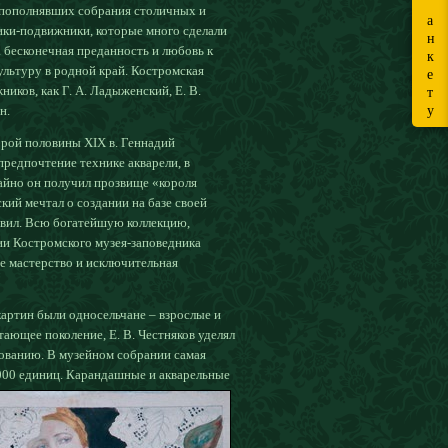
 пополнявших собрания столичных и
а
ки-подвижники, которые много сделали
н
 бесконечная преданность и любовь к
к
ультуру в родной край. Костромская
е
ников, как Г. А. Ладыженский, Е. В.
т
у
н.
орой половины XIX в. Геннадий
редпочтение технике акварели, в
айно он получил прозвище «короля
кий мечтал о создании на базе своей
твил. Всю богатейшую коллекцию,
ии Костромского музея-заповедника
е мастерство и исключительная
артин были односельчане – взрослые и
тающее поколение, Е. В. Честняков уделял
сованию. В музейном собрании самая
000
единиц. Карандашные и акварельные