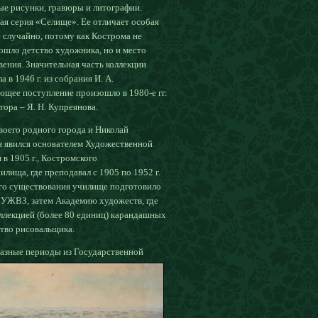
ые рисунки, гравюры и литографии.
ая серия «Селище». Ее отличает особая
е случайно, потому как Кострома не
рошло детство художника, но и место
вения. Значительная часть коллекции
 в 1946 г. из собрания И. А.
ющее поступление произошло в 1980-е гг.
тора – Я. Н. Купреянова.
воего родного города и Николай
 явился основателем Художественной
 в 1905 г., Костромского
лища, где преподавал с 1905 по 1952 г.
его существования училище подготовило
МУЖВЗ, затем Академию художеств, где
оллекцией (более 80 единиц) карандашных
ство рисовальщика.
разные периоды из Государственной