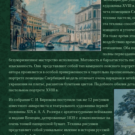
художника XVIII в
чета помещиков С
технике пастели, 
эта техника спосо
изящного и утонче
И в тоже время эт
воздействию време
отношения. Оба по
полны первозданно
безукоризненное мастерство исполнения. Матовость и бархатистость па
изысканность. Они представляют собой тип камерного поясного портрет
автора проявляется в особой приверженности к тщательно прописанным 
портрете помещицы Свербицкой модель отличает очень нарядная и затей
украшения на платье, расшитом букетами цветов. Подобного обилия дета
пастельном портрете XVIII в.
Из собрания С. И. Бирюкова поступили так же 12 рисунков
известного акварелиста и театрального художника первой
половины XIX в. А. А. Роллера с архитектурными пейзажами
и видами Венеции, датированные 1839 г. и выполненные на
очень тонкой папиросной бумаге. Техника рисунков
представляет собой уникальное явление в истории русской