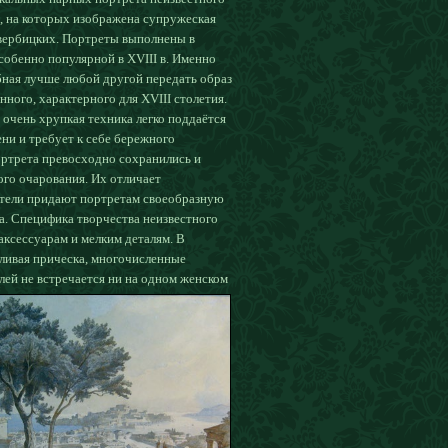
., на которых изображена супружеская
вербицких. Портреты выполнены в
особенно популярной в XVIII в. Именно
бная лучше любой другой передать образ
нного, характерного для XVIII столетия.
о очень хрупкая техника легко поддаётся
ни и требует к себе бережного
ртрета превосходно сохранились и
го очарования. Их отличает
стели придают портретам своеобразную
а. Специфика творчества неизвестного
аксессуарам и мелким деталям. В
ливая прическа, многочисленные
лей не встречается ни на одном женском