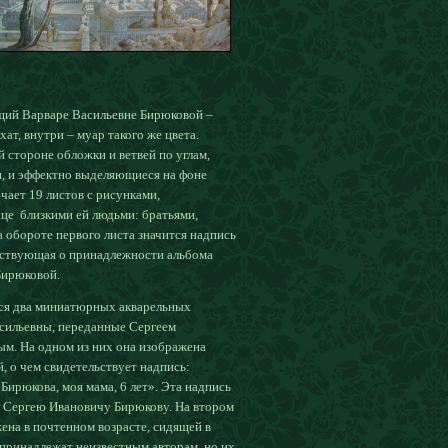
ащий Варваре Васильевне Бирюковой –
т, внутри – муар такого же цвета.
 стороне обложки и ветвей по углам,
и, и эффектно выделяющиеся на фоне
чает 19 листов с рисунками,
це близкими ей людьми: братьями,
а обороте первого листа значится надпись
ьствующая о принадлежности альбома
Бирюковой.
тся два миниатюрных акварельных
сильевны, переданные Сергеем
м. На одном из них она изображена
, о чем свидетельствует надпись:
Бирюкова, моя мама, 6 лет». Эта надпись
, Сергею Ивановичу Бирюкову. На втором
ена в почтенном возрасте, сидящей в
 принадлежат неизвестным авторам, но их