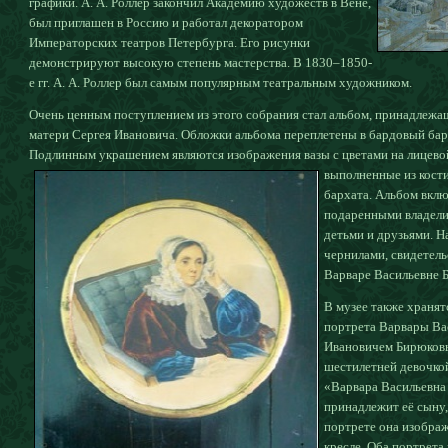
графики. А. А. Роллер закончил Академию художеств в Вене,
был приглашен в Россию и работал декоратором
Императорских театров Петербурга. Его рисунки
демонстрируют высокую степень мастерства. В 1830–1850-
е гг. А. А. Роллер был самым популярным театральным художником.
Очень ценным поступлением из этого собрания стал альбом, принадлеж
матери Сергея Ивановича. Обложки альбома переплетены в бардовый барха
Подлинным украшением являются изображения вазы с цветами на лицевой
выполненные из кост
бархата. Альбом вклю
подаренными владели
детьми и друзьями. Н
чернилами, свидетел
Варваре Васильевне 
В музее также храня
портрета Варвары Ва
Ивановичем Бирюковы
шестилетней девочкой
«Варвара Васильевна 
принадлежит её сыну
портрете она изображ
кресле. Оба портрета