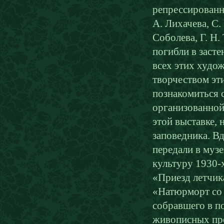
репрессированн
А. Лихачева, С.
Соболева, Г. Н.
погибли в заст
всех этих худо
творчеством эт
познакомиться 
организованной
этой выставке, 
заповедника. В
передали в муз
культуру 1930-
«Приезд летчик
«Натюрморт со 
собравшего в 
живописных про