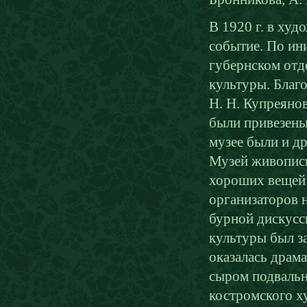
В 1920 г. в ху
событие. По ин
губернском от
культуры. Благ
Н. Н. Купреяно
были привезены
музее были и д
Музей живописн
хороших вещей и
организаторов 
бурной дискусс
культуры был з
оказалась драм
сыром подвальн
костромского х