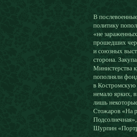
В послевоенные
политику попол
«не зараженных
прошедших чере
и союзных выст
сторона. Закуп
Министерства 
пополняли фонд
в Костромскую к
немало ярких, 
лишь некоторые 
Стожаров «На р
Подсолнечная»,
Шурпин «Портр