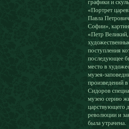
графики и скул
«Портрет царев
Павла Петрович
Софии», картин
«Петр Великий,
художественные
поступления ко
последующее бы
место в художе
музея-заповедн
произведений в
Сидоров специа
музею серию жи
царствующего д
революции и зак
была утрачена.