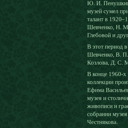
Ю. И. Пенушкин
музей сумел пр
талант в 1920–19
Шевченко, Н. М.
Глебовой и дру
В этот период в
Шевченко, В. П.
Козлова, Д. С. 
В конце 1960-х 
коллекции прои
Ефима Васильев
музея и столич
живописи и гра
собрании музея
Честнякова.