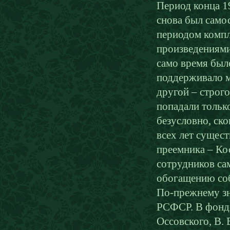
Период конца 1
снова был само
периодом комп
произведениями.
само время был
поддерживало м
другой – строго
попадали тольк
безусловно, ск
всех лет сущес
преемника – Ко
сотрудников са
обогащению соб
По-прежнему з
РСФСР. В фонды
Оссовского, В. 