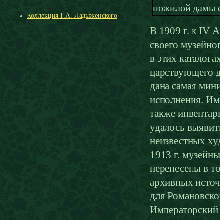
Коллекция Г.А. Ладыженского
В 1909 г. к IV
своего музейно
в этих каталог
царствующего д
дана самая мин
исполнения. Имя
также инвентар
удалось выявит
неизвестных ху
1913 г. музейны
перенесены в т
архивных источ
для Романовско
Императорский 