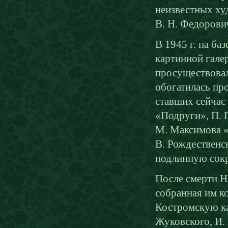
неизвестных ху
В. Н. Федорови
В 1945 г. на ба
картинной гале
просуществовал
обогатилась пр
ставших сейчас 
«Подруги», П. 
М. Максимова «
В. Рождественс
подлинную сокр
После смерти Н.
собранная им к
Костромскую ка
Жуковского, И.