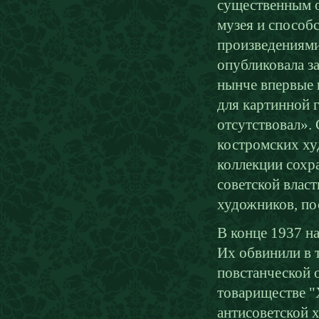
существенным о
музея и способ
произведениями.
опубликовала з
нынче впервые 
для картинной г
отсутствовал». 
костромских ху
коллекции сохр
советской влас
художников, пос
В конце 1937 на
Их обвинили в 
повстанческой 
товариществе "
антисоветской 