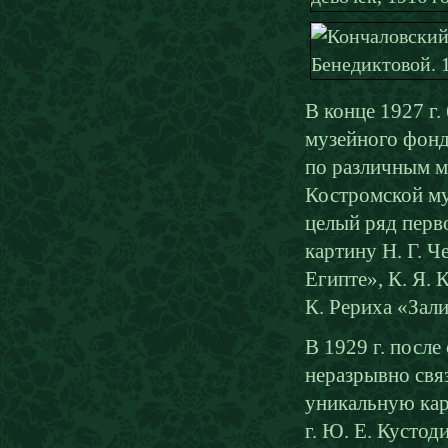
В конце 1927 г
музейного фонд
по различным му
Костромской муз
целый ряд перв
картину Н. Г. Ч
Египте», К. Я.
К. Рериха «Зали
В 1929 г. после
неразрывно свя
уникальную кар
г. Ю. Е. Кустод