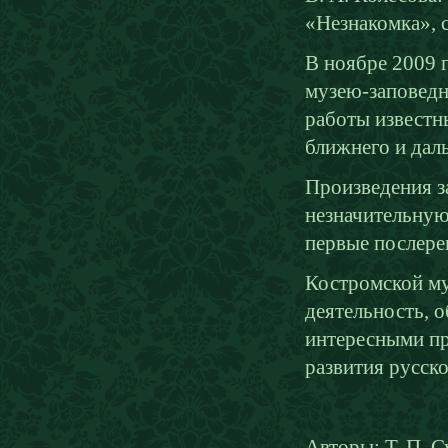
«Незнакомка», 
В ноябре 2009 
музею-заповедн
работы известн
ближнего и дал
Произведения з
незначительную 
первые послере
Костромской му
деятельность, 
интересными п
развития русск
Авторы: Т. П. С