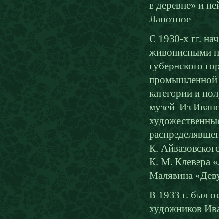
в деревне» и п
Лапотное.
С 1930-х гг. на
живописными пр
губернского го
промышленной о
категории и по
музей. Из Ивано
художественные
распределявшег
К. Айвазовского
К. М. Клевера «
Малявина «Деву
В 1933 г. был 
художников Ива