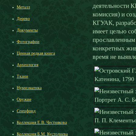
деятельности К
Металл
комиссия) и со
Дерево
КГУАК, разрабо
имеет целью со
Документы
прославленным 
Фотографии
конкретных жи
Ценная редкая книга
время не выявл
Археология
Ткани
Нумизматика
Оружие
Спецфонд
Коллекция Е.В. Честнякова
Коллекция Б.М. Кустодиева