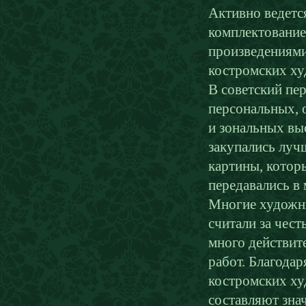
Активно ведетс
комплектование
произведениям
костромских ху
В советский пер
персональных, 
и зональных вы
закупались луч
картины, котор
передавались в 
Многие художн
считали за чест
много действит
работ. Благода
костромских ху
составляют зна