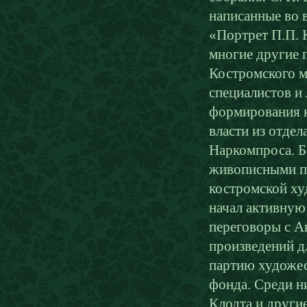
написанные во в
«Портрет П.П. 
многие другие 
Костромского м
специалистов и 
формирования к
власти из отдел
Наркомпроса. Б
живописными пр
костромской ху
начал активную
переговоры с А
произведений дл
партию художес
фонда. Среди н
Клодта и други