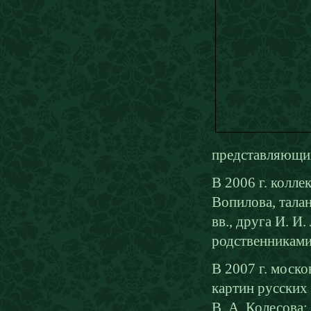
представляющих
В 2006 г. колл
Вопилова, тала
вв., друга И. И
родственниками
В 2007 г. моск
картин русских 
В. А. Колесова