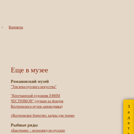
Контакты
Еще в музее
Романовский музей
"Три века русского искусства"
"Крестьянский художник ЕФИМ
ЧЕСТНЯКОВ" (лучшее из фондов
З
Костромского музея-заповедника)
а
«Костромское боярство: кадры для трона»
д
а
Рыбные ряды
т
«Быстроног – велосипед по-русски»
ь