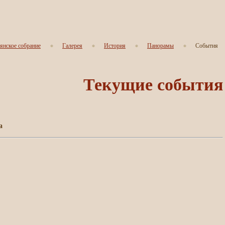
янское собрание
Галерея
История
Панорамы
События
Текущие события
а