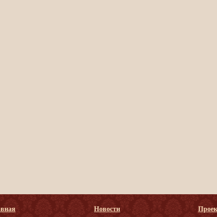
авная
Новости
Прое