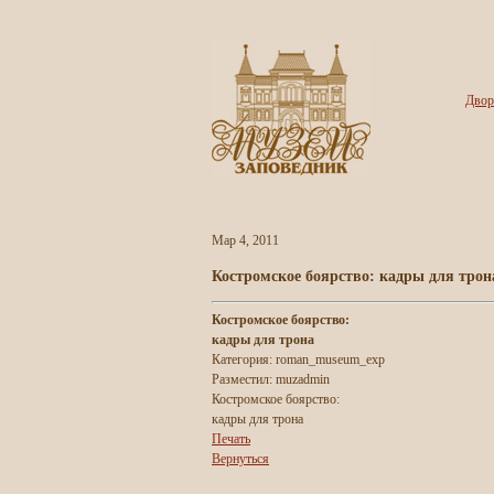
Двор
Мар 4, 2011
Костромское боярство: кадры для трон
Костромское боярство:
кадры для трона
Категория: roman_museum_exp
Разместил: muzadmin
Костромское боярство:
кадры для трона
Печать
Вернуться