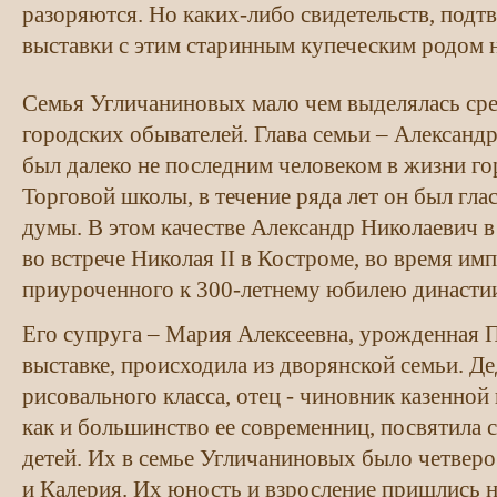
разоряются. Но каких-либо свидетельств, под
выставки с этим старинным купеческим родом н
Семья Угличаниновых мало чем выделялась ср
городских обывателей. Глава семьи – Александ
был далеко не последним человеком в жизни го
Торговой школы, в течение ряда лет он был гл
думы. В этом качестве Александр Николаевич в
во встрече Николая II в Костроме, во время им
приуроченного к 300-летнему юбилею династи
Его супруга – Мария Алексеевна, урожденная 
выставке, происходила из дворянской семьи. Де
рисовального класса, отец - чиновник казенной
как и большинство ее современниц, посвятила 
детей. Их в семье Угличаниновых было четверо:
и Калерия. Их юность и взросление пришлись н