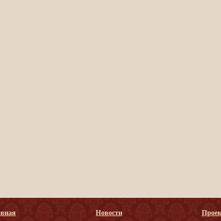
авная
Новости
Прое