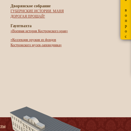
Дворянское собрание
в
ГУБЕРНСКИЕ ИСТОРИИ. МАНЯ
о
ДОРОГАЯ ПРОЩАЙ!
п
Гауптвахта
р
о
«Военная история Костромского края»
с
«Коллекция оружия из фондов
Костромского музея-заповедника»
кты