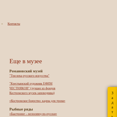
Контакты
Еще в музее
Романовский музей
"Три века русского искусства"
"Крестьянский художник ЕФИМ
ЧЕСТНЯКОВ" (лучшее из фондов
З
Костромского музея-заповедника)
а
«Костромское боярство: кадры для трона»
д
а
Рыбные ряды
т
«Быстроног – велосипед по-русски»
ь