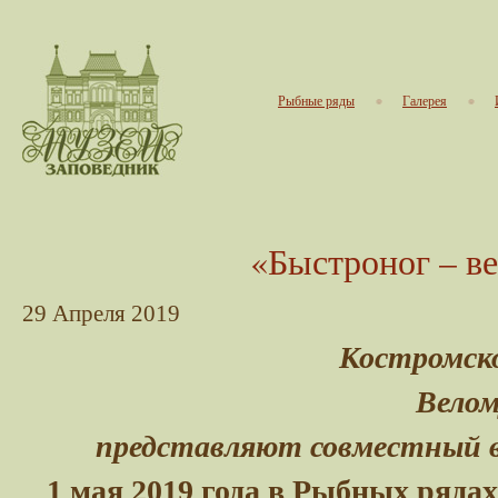
Рыбные ряды
Галерея
«Быстроног – в
29
Апреля
2019
Костромско
Велом
представляют совместный 
1 мая 2019 года в Рыбных рядах