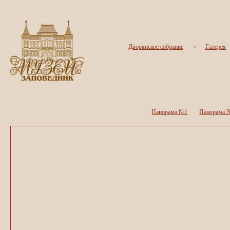
Дворянское собрание
Галерея
Панорама №1
Панорама 