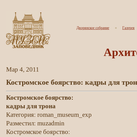
Дворянское собрание
Галерея
Архит
Мар 4, 2011
Костромское боярство: кадры для тро
Костромское боярство:
кадры для трона
Категория: roman_museum_exp
Разместил: muzadmin
Костромское боярство: