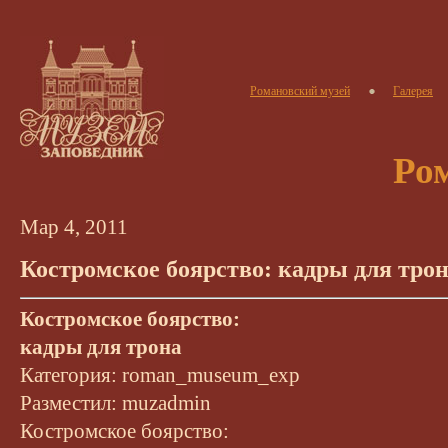
Романовский музей
Галерея
Ро
Мар 4, 2011
Костромское боярство: кадры для тро
Костромское боярство:
кадры для трона
Категория: roman_museum_exp
Разместил: muzadmin
Костромское боярство: