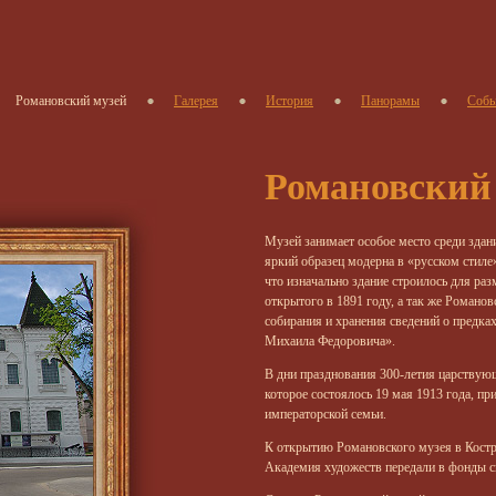
Романовский музей
Галерея
История
Панорамы
Собы
Романовский
Музей занимает особое место среди здан
яркий образец модерна в «русском стиле
что изначально здание строилось для ра
открытого в 1891 году, а так же Романов
собирания и хранения сведений о предка
Михаила Федоровича».
В дни празднования 300-летия царствующ
которое состоялось 19 мая 1913 года, пр
императорской семьи.
К открытию Романовского музея в Кост
Академия художеств передали в фонды с