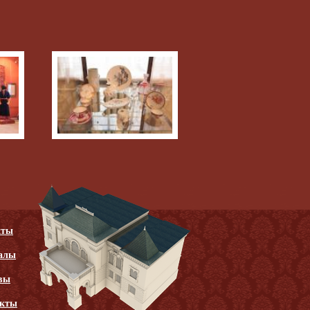
кты
алы
вы
акты