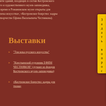
яти зданий, входящих в состав Костромского
го и художественного музея-заповедника,
 время в Романовском музее открыты для
века искусства», «Костромское боярство: кадры
творчестве Ефима Васильевича Честнякова).
З
а
д
а
Выставки
т
ь
в
"Три века русского искусства"
о
п
р
"Крестьянский художник ЕФИМ
о
ЧЕСТНЯКОВ" (лучшее из фондов
с
Костромского музея-заповедника)
«Костромское боярство: кадры для
трона»