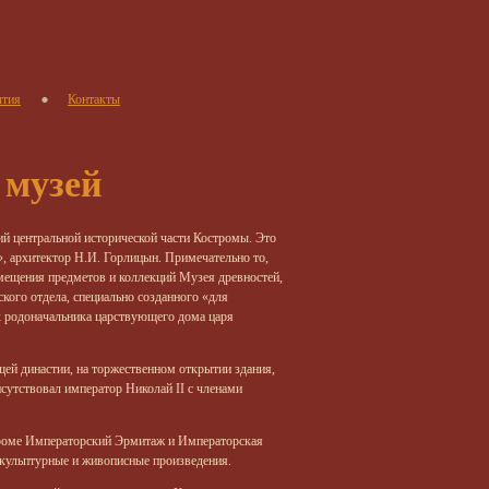
тия
Контакты
 музей
ий центральной исторической части Костромы. Это
», архитектор Н.И. Горлицын. Примечательно то,
змещения предметов и коллекций Музея древностей,
ского отдела, специально созданного «для
х родоначальника царствующего дома царя
ей династии, на торжественном открытии здания,
исутствовал император Николай II с членами
роме Императорский Эрмитаж и Императорская
кульптурные и живописные произведения.