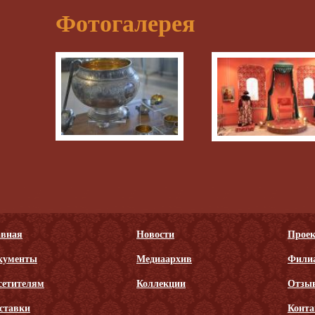
Фотогалерея
авная
Новости
Прое
кументы
Медиаархив
Фили
сетителям
Коллекции
Отзы
ставки
Конт