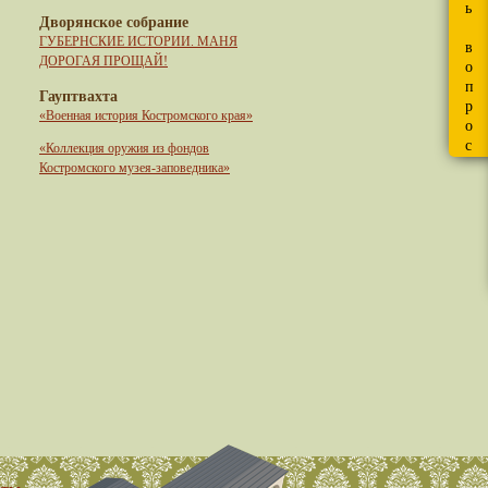
ь
Дворянское собрание
ГУБЕРНСКИЕ ИСТОРИИ. МАНЯ
в
ДОРОГАЯ ПРОЩАЙ!
о
п
Гауптвахта
р
«Военная история Костромского края»
о
с
«Коллекция оружия из фондов
Костромского музея-заповедника»