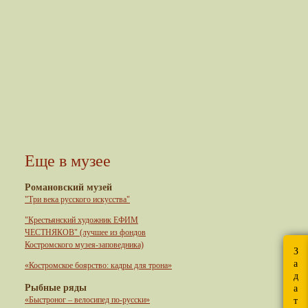
Еще в музее
Романовский музей
"Три века русского искусства"
"Крестьянский художник ЕФИМ
ЧЕСТНЯКОВ" (лучшее из фондов
Костромского музея-заповедника)
З
а
«Костромское боярство: кадры для трона»
д
Рыбные ряды
а
«Быстроног – велосипед по-русски»
т