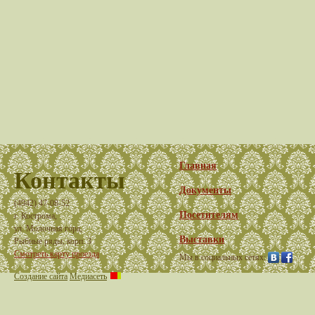
Главная
Контакты
Документы
(4942) 47-08-52
Посетителям
г. Кострома,
ул. Молочная гора,
Выставки
Рыбные ряды, корп. 3
Смотреть карту проезда
Мы в социальных сетях:
Создание сайта
Медиасеть