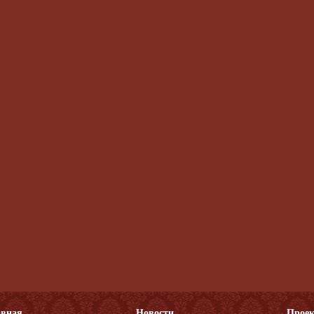
авная
Новости
Прое