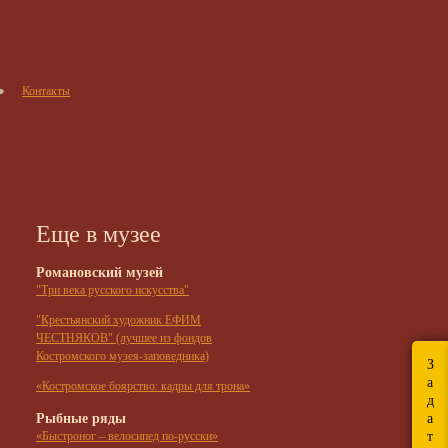
Контакты
Еще в музее
Романовский музей
"Три века русского искусства"
"Крестьянский художник ЕФИМ
ЧЕСТНЯКОВ" (лучшее из фондов
Костромского музея-заповедника)
З
а
«Костромское боярство: кадры для трона»
д
Рыбные ряды
а
т
«Быстроног – велосипед по-русски»