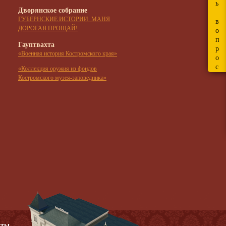
ь
Дворянское собрание
ГУБЕРНСКИЕ ИСТОРИИ. МАНЯ
в
ДОРОГАЯ ПРОЩАЙ!
о
п
Гауптвахта
р
«Военная история Костромского края»
о
с
«Коллекция оружия из фондов
Костромского музея-заповедника»
кты