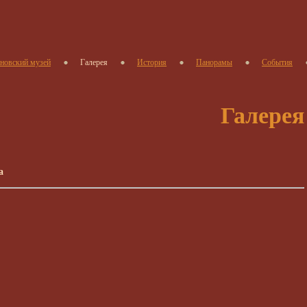
новский музей
Галерея
История
Панорамы
События
Галерея
а