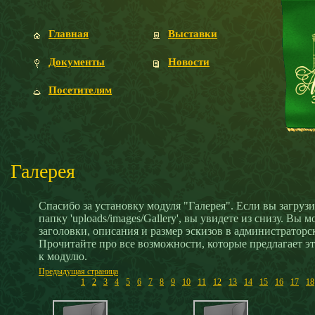
Главная
Выставки
Документы
Новости
Посетителям
Галерея
Спасибо за установку модуля "Галерея". Если вы загруз
папку 'uploads/images/Gallery', вы увидете из снизу. Вы 
заголовки, описания и размер эскизов в администраторск
Прочитайте про все возможности, которые предлагает эт
к модулю.
Предыдущая страница
1
2
3
4
5
6
7
8
9
10
11
12
13
14
15
16
17
18