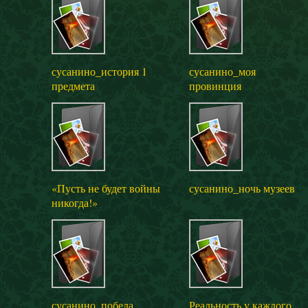
сусанино_история 1
сусанино_моя
предмета
провинция
«Пусть не будет войны
сусанино_ночь музеев
никогда!»
сусанино_победа
Реальность у каждого