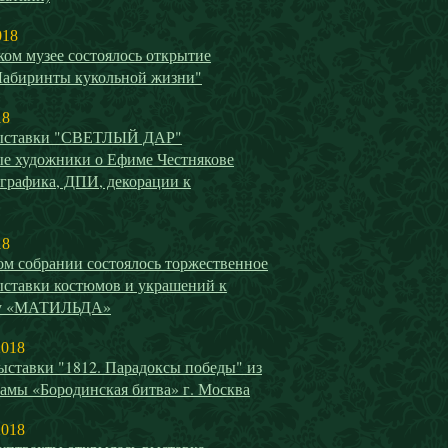
018
ом музее состоялось открытие
Лабиринты кукольной жизни"
18
выставки "СВЕТЛЫЙ ДАР"
е художники о Ефиме Честнякове
 графика, ДПИ, декорации к
18
ом собрании состоялось торжественное
ыставки костюмов и украшений к
у «МАТИЛЬДА»
2018
ыставки "1812. Парадоксы победы" из
амы «Бородинская битва» г. Москва
2018