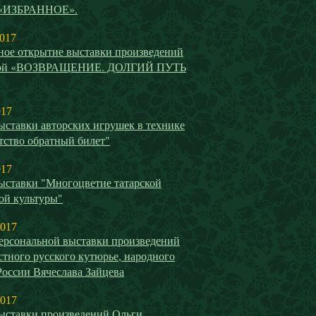
 «ИЗБРАННОЕ».
2017
ное открытие выставки произведений
вой «ВОЗВРАЩЕНИЕ. ДОЛГИЙ ПУТЬ
017
ыставки авторских игрушек в технике
тство обратный билет"
017
ыставки "Многоцветие татарской
ой культуры"
2017
ерсональной выставки произведений
стного русского кутюрье, народного
России Вячеслава Зайцева
2017
ыставки произведений Ольги