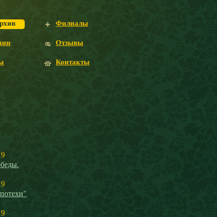
рхив
Филиалы
ции
Отзывы
ы
Контакты
19
беды.
19
 потехи"
19