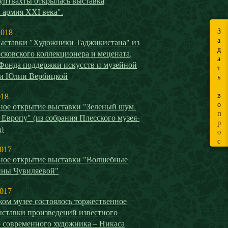
уптвахты открылась выставка
 армия ХХI века".
З
2018
а
ыставки "Художники Таджикистана" из
д
сковского коллекционера и мецената,
а
 Фонда поддержки искусств и музейной
т
ти Юлии Вербицкой
ь
в
018
о
ное открытие выставки "Зеленый шум.
п
 Европу" (из собрания Плесского музея-
р
)
о
с
2017
ное открытие выставки "Волшебные
ины Чувиляевой"
2017
ом музее состоялось торжественное
ыставки произведений известного
о современного художника – Никаса