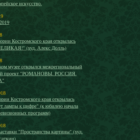
пейское искусство.
19
2019
8
ории Костромского края открылась
ВЕЛИКАЯ!" (худ. Алекс Долль)
8
ком музее открылся межрегиональный
ый проект "РОМАНОВЫ. РОССИЯ.
А"
018
ории Костромского края открылась
т лампы к цифре" (к юбилею начала
левизионных программ)
018
ставки "Пространства картины" (худ.
саткин)