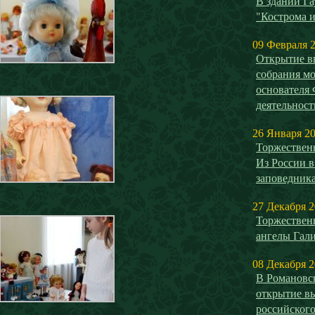
В здании Га
"Кострома и
09 Февраля 
Открытие в
собрания мо
основателя
деятельнос
26 Января 2
Торжествен
Из России в
заповедника
27 Декабря 
Торжествен
ангелы Гал
08 Декабря 
В Романовск
открытие в
российског