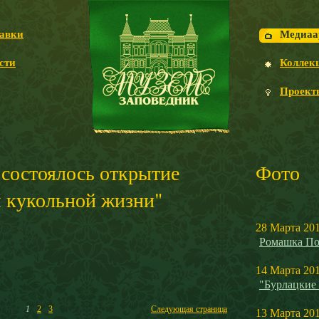
авки
Медиаа
сти
Коллек
Проект
 состоялось открытие
Фото
 кукольной жизни"
28 Марта 20
Ромашка По
14 Марта 20
"Бурлацкие
1
2
3
Следующая страница
13 Марта 20