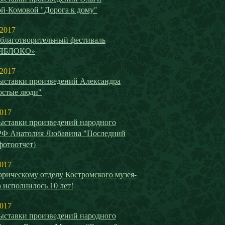
й-Комовой "Дорога к дому"
 2017
благотворительный фестиваль
ЯБЛОКО»
 2017
ыставки произведений Александра
остые люди"
2017
ыставки произведений народного
РФ Анатолия Любавина "Последний
(фотоотчет)
2017
рическому отделу Костромского музея-
 исполнилось 10 лет!
2017
ыставки произведений народного