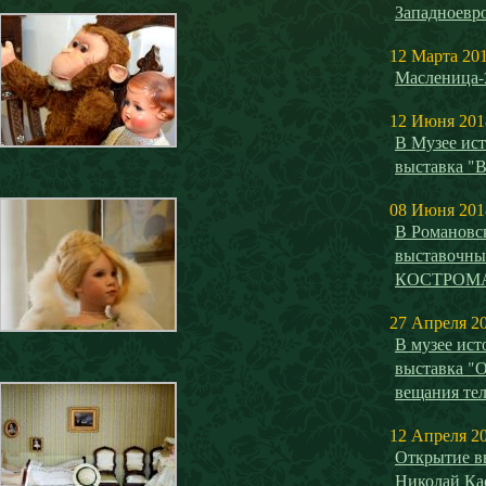
Западноевро
12 Марта 20
Масленица-
12 Июня 201
В Музее ист
выставка "
08 Июня 201
В Романовс
выставочн
КОСТРОМ
27 Апреля 2
В музее ист
выставка "О
вещания те
12 Апреля 2
Открытие вы
Николай Ка