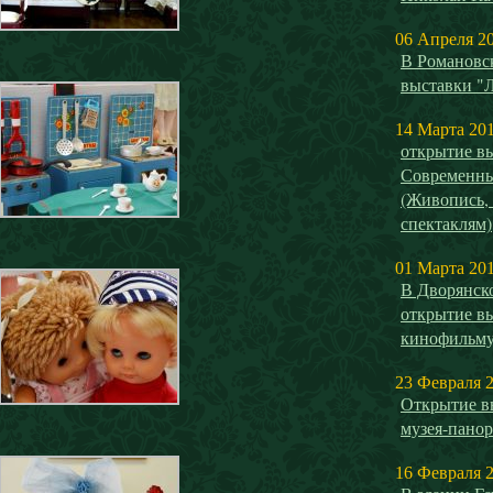
06 Апреля 2
В Романовск
выставки "
14 Марта 20
открытие 
Современны
(Живопись,
спектаклям)
01 Марта 20
В Дворянск
открытие в
кинофильм
23 Февраля 
Открытие в
музея-панор
16 Февраля 