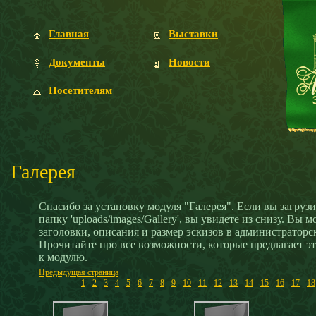
Главная
Выставки
Документы
Новости
Посетителям
Галерея
Спасибо за установку модуля "Галерея". Если вы загруз
папку 'uploads/images/Gallery', вы увидете из снизу. Вы 
заголовки, описания и размер эскизов в администраторск
Прочитайте про все возможности, которые предлагает эт
к модулю.
Предыдущая страница
1
2
3
4
5
6
7
8
9
10
11
12
13
14
15
16
17
18