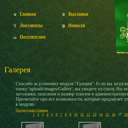
Главная
Выставки
Документы
Новости
Посетителям
Галерея
Спасибо за установку модуля "Галерея". Если вы загруз
папку 'uploads/images/Gallery', вы увидете из снизу. Вы 
заголовки, описания и размер эскизов в администраторск
Прочитайте про все возможности, которые предлагает эт
к модулю.
Предыдущая страница
1
2
3
4
5
6
7
8
9
10
11
12
13
14
15
16
17
18