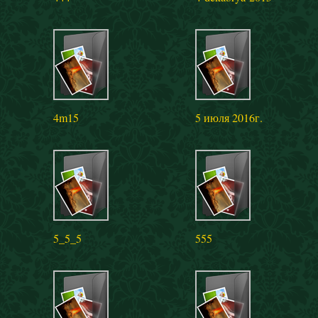
4m15
5 июля 2016г.
5_5_5
555