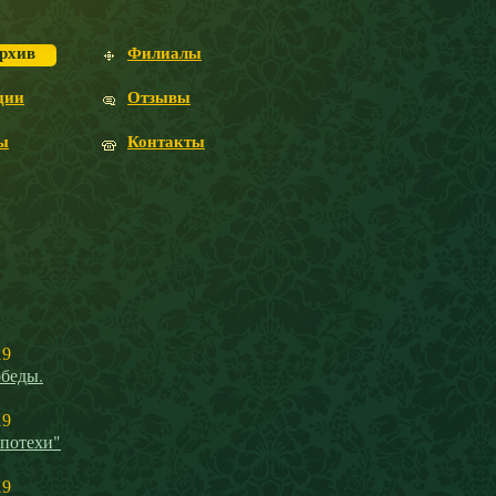
рхив
Филиалы
ции
Отзывы
ы
Контакты
19
беды.
19
 потехи"
19