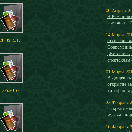
06 Апреля 2
В Романовск
выставки "
14 Марта 20
20.05.2017
открытие 
Современны
(Живопись,
спектаклям)
01 Марта 20
В Дворянск
открытие в
1.06.2016
кинофильм
23 Февраля 
Открытие в
музея-панор
16 Февраля 