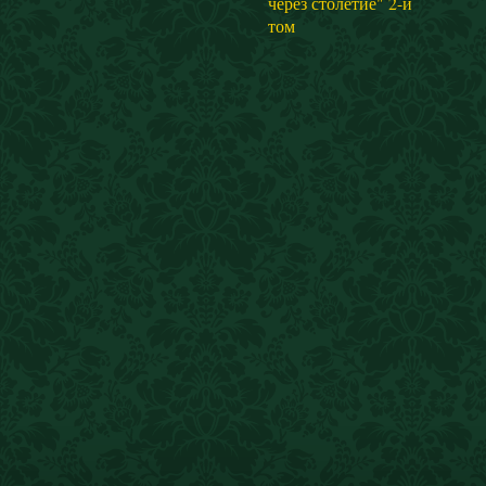
через столетие" 2-й
том