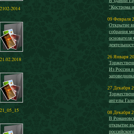
В здании Га
"Кострома и
2102-2014
09 Февраля 
Открытие в
собрания мо
основателя
деятельнос
26 Января 2
21.02.2018
Торжествен
Из России в
заповедника
27 Декабря 
Торжествен
ангелы Гал
21_05_15
08 Декабря 
В Романовск
открытие в
российског