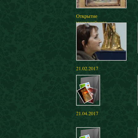
Открытие
межмузейного
выставочного проекта
«И. И. Шишкин. К
180-летию со Дня
рождения»
21.02.2017
21.04.2017