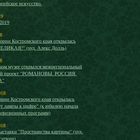
пейское искусство.
19
2019
8
ории Костромского края открылась
ВЕЛИКАЯ!" (худ. Алекс Долль)
8
ком музее открылся межрегиональный
ый проект "РОМАНОВЫ. РОССИЯ.
А"
018
ории Костромского края открылась
т лампы к цифре" (к юбилею начала
левизионных программ)
018
ставки "Пространства картины" (худ.
саткин)