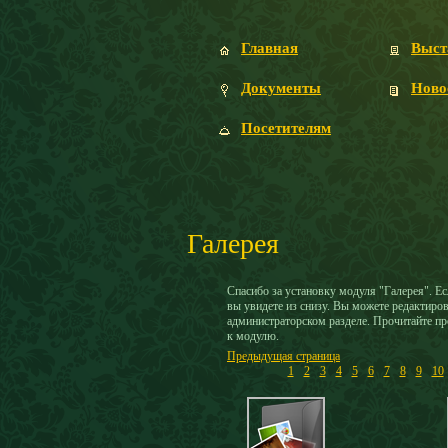
Главная
Выст
Документы
Ново
Посетителям
Галерея
Спасибо за установку модуля "Галерея". Есл
вы увидете из снизу. Вы можете редактиров
администраторском разделе. Прочитайте про
к модулю.
Предыдущая страница
1
2
3
4
5
6
7
8
9
10