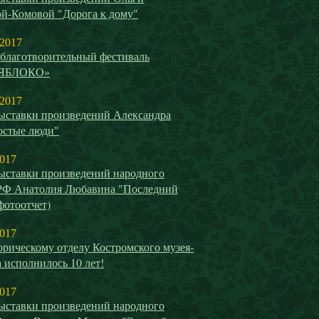
й-Комовой "Дорога к дому"
 2017
благотворительный фестиваль
ЯБЛОКО»
 2017
ыставки произведений Александра
остые люди"
2017
ыставки произведений народного
РФ Анатолия Любавина "Последний
(фотоотчет)
2017
рическому отделу Костромского музея-
 исполнилось 10 лет!
2017
ыставки произведений народного