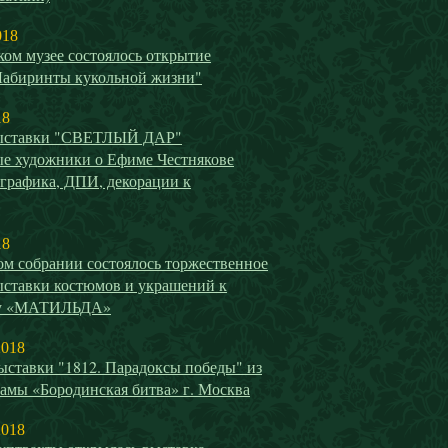
018
ом музее состоялось открытие
Лабиринты кукольной жизни"
18
выставки "СВЕТЛЫЙ ДАР"
е художники о Ефиме Честнякове
 графика, ДПИ, декорации к
18
ом собрании состоялось торжественное
ыставки костюмов и украшений к
у «МАТИЛЬДА»
2018
ыставки "1812. Парадоксы победы" из
амы «Бородинская битва» г. Москва
2018