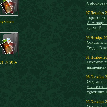
Сафронова
07 Декабря 
Торжествен
чухлома
А. Азовце
ДОМОЙ».
03 Ноября 2
Открытие в
Тедди "В де
01 Ноября 2
Открытие в
21.09.2016
национальн
06 Октября 
Открытие п
самого изве
художника 
03 Октября 
Открытие в