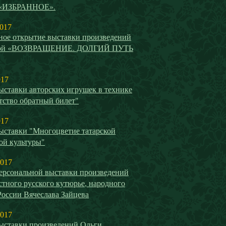
 «ИЗБРАННОЕ».
2017
ное открытие выставки произведений
вой «ВОЗВРАЩЕНИЕ. ДОЛГИЙ ПУТЬ
017
ыставки авторских игрушек в технике
тство обратный билет"
017
ыставки "Многоцветие татарской
ой культуры"
2017
ерсональной выставки произведений
стного русского кутюрье, народного
России Вячеслава Зайцева
2017
ыставки произведений Ольги