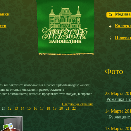
авки
Медиаа
сти
Коллек
Проект
Фото
и вы загрузите изображения в папку 'uploads/images/Gallery',
ать заголовки, описания и размер эскизов в
28 Марта 20
 все возможности, которые предлагает этот модуль, в справке
Ромашка По
Следующая страница
11
12
13
14
15
16
17
18
19
20
21
22
14 Марта 20
"Бурлацкие
13 Марта 20