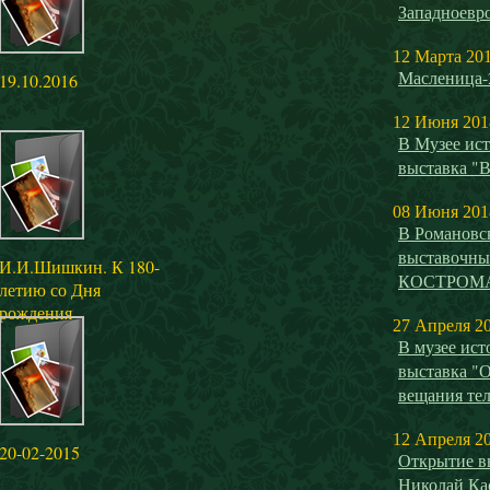
Западноевро
12 Марта 20
Масленица-
19.10.2016
12 Июня 201
В Музее ист
выставка "
08 Июня 201
В Романовс
выставочн
И.И.Шишкин. К 180-
КОСТРОМ
летию со Дня
рождения
27 Апреля 2
В музее ист
выставка "О
вещания те
12 Апреля 2
20-02-2015
Открытие вы
Николай Ка