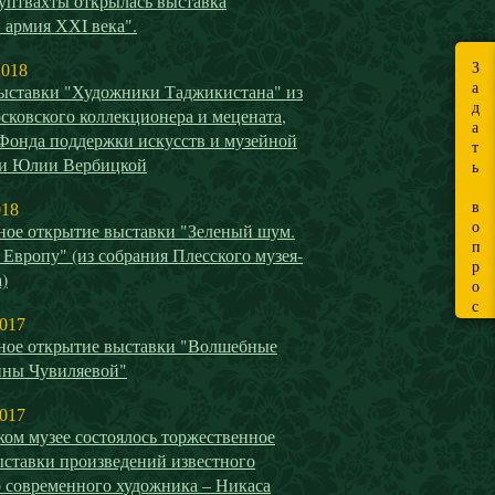
уптвахты открылась выставка
 армия ХХI века".
З
2018
а
ыставки "Художники Таджикистана" из
д
сковского коллекционера и мецената,
а
 Фонда поддержки искусств и музейной
т
ти Юлии Вербицкой
ь
в
018
о
ное открытие выставки "Зеленый шум.
п
 Европу" (из собрания Плесского музея-
р
)
о
с
2017
ное открытие выставки "Волшебные
ины Чувиляевой"
2017
ом музее состоялось торжественное
ыставки произведений известного
о современного художника – Никаса