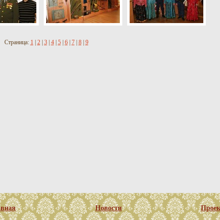
Страница:
1
|
2
|
3
|
4
|
5
|
6
|
7
|
8
|
9
авная
Новости
Прое