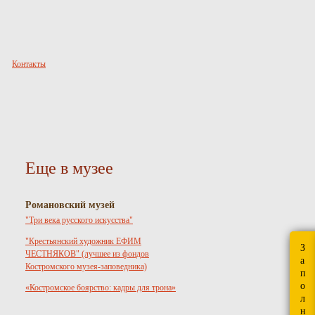
Контакты
Еще в музее
Романовский музей
"Три века русского искусства"
"Крестьянский художник ЕФИМ
З
ЧЕСТНЯКОВ" (лучшее из фондов
а
Костромского музея-заповедника)
п
о
«Костромское боярство: кадры для трона»
л
н