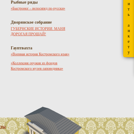
Рыбные ряды
и
«Быстроног – велосипед по-русски»
т
ь
Дворянское собрание
а
ГУБЕРНСКИЕ ИСТОРИИ. МАНЯ
н
ДОРОГАЯ ПРОЩАЙ!
к
е
т
Гауптвахта
у
«Военная история Костромского края»
«Коллекция оружия из фондов
Костромского музея-заповедника»
кты