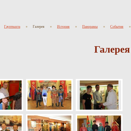
Гауптвахта
Галерея
История
Панорамы
События
Галерея