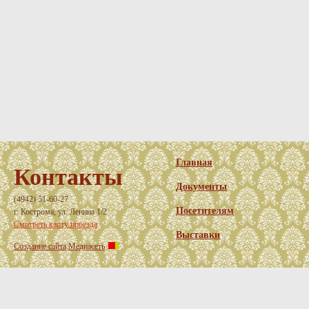
Главная
Контакты
Документы
(4942) 51-60-27
Посетителям
г. Кострома, ул. Ленина 1/2
Смотреть карту проезда
Выставки
Создание сайта
Медиасеть