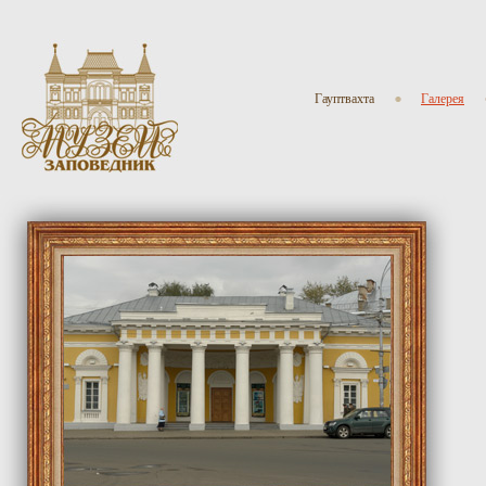
Гауптвахта
Галерея