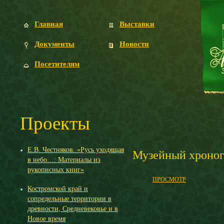
Главная
Выставки
Документы
Новости
Посетителям
Проекты
Е.В. Честняков. «Русь уходящая
Музейный хроног
в небо…: Материалы из
рукописных книг»
ПРОСМОТР
Костромской край и
сопредельные территории в
древности, Средневековье и в
Новое время