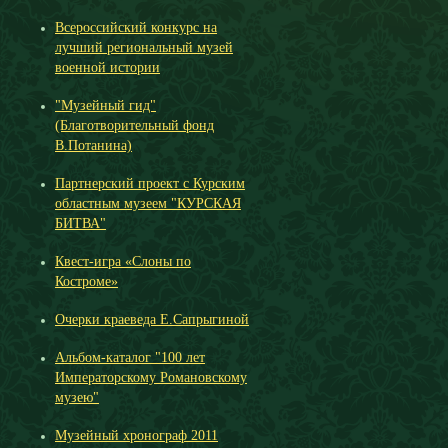
Всероссийский конкурс на
лучший региональный музей
военной истории
"Музейный гид"
(Благотворительный фонд
В.Потанина)
Партнерский проект с Курским
областным музеем "КУРСКАЯ
БИТВА"
Квест-игра «Слоны по
Костроме»
Очерки краеведа Е.Сапрыгиной
Альбом-каталог "100 лет
Императорскому Романовскому
музею"
Музейный хронограф 2011