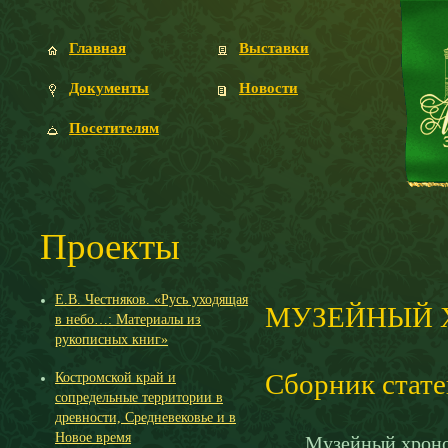
Главная
Выставки
Документы
Новости
Посетителям
Проекты
Е.В. Честняков. «Русь уходящая
МУЗЕЙНЫЙ Х
в небо…: Материалы из
рукописных книг»
Сборник стате
Костромской край и
сопредельные территории в
древности, Средневековье и в
Новое время
Музейный хроног