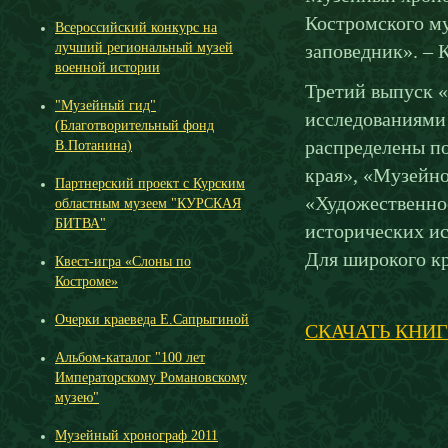
Костромского м
Всероссийский конкурс на
лучший региональный музей
заповедник». – К
военной истории
Третий выпуск 
"Музейный гид"
исследованиями 
(Благотворительный фонд
распределены п
В.Потанина)
края», «Музейно
Партнерский проект с Курским
«Художественное
областным музеем "КУРСКАЯ
БИТВА"
исторических ис
Для широкого кр
Квест-игра «Слоны по
Костроме»
Очерки краеведа Е.Сапрыгиной
СКАЧАТЬ КНИ
Альбом-каталог "100 лет
Императорскому Романовскому
музею"
Музейный хронограф 2011