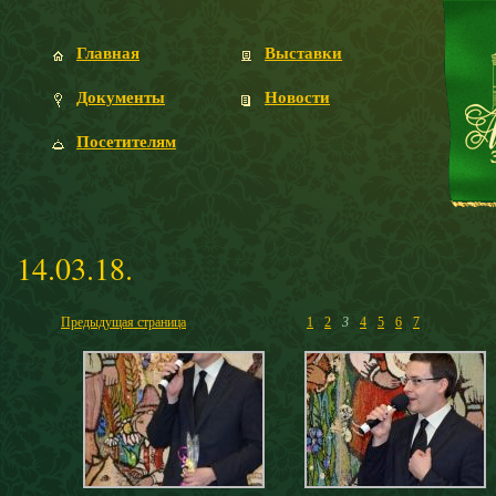
Главная
Выставки
Документы
Новости
Посетителям
14.03.18.
Предыдущая страница
1
2
3
4
5
6
7