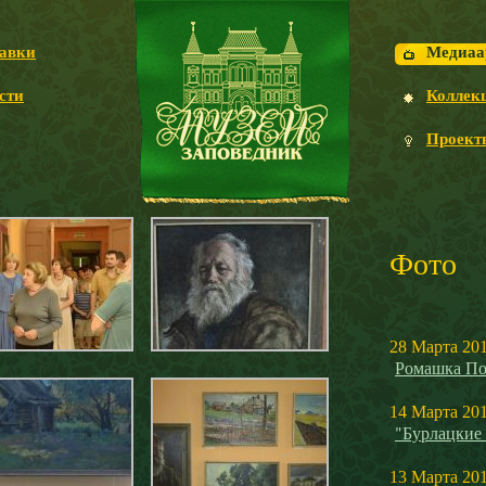
авки
Медиаа
сти
Коллек
Проект
Фото
28 Марта 20
Ромашка По
14 Марта 20
"Бурлацкие
13 Марта 20