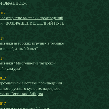
 «ИЗБРАННОЕ».
2017
ное открытие выставки произведений
вой «ВОЗВРАЩЕНИЕ. ДОЛГИЙ ПУТЬ
017
ыставки авторских игрушек в технике
тство обратный билет"
017
ыставки "Многоцветие татарской
ой культуры"
2017
ерсональной выставки произведений
стного русского кутюрье, народного
России Вячеслава Зайцева
2017
ыставки произведений Ольги