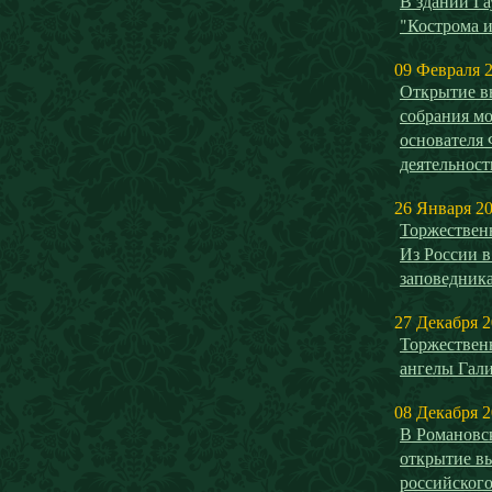
В здании Га
"Кострома и
09 Февраля 
Открытие в
собрания мо
основателя
деятельнос
26 Января 2
Торжествен
Из России в
заповедника
27 Декабря 
Торжествен
ангелы Гал
08 Декабря 
В Романовск
открытие в
российског