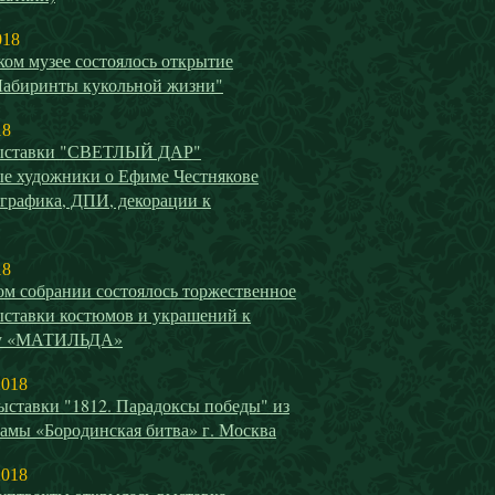
018
ом музее состоялось открытие
Лабиринты кукольной жизни"
18
выставки "СВЕТЛЫЙ ДАР"
е художники о Ефиме Честнякове
 графика, ДПИ, декорации к
18
ом собрании состоялось торжественное
ыставки костюмов и украшений к
у «МАТИЛЬДА»
2018
ыставки "1812. Парадоксы победы" из
амы «Бородинская битва» г. Москва
2018