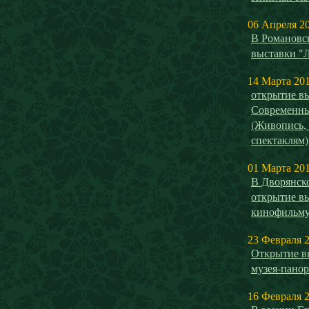
06 Апреля 2
В Романовск
выставки "
14 Марта 20
открытие 
Современны
(Живопись,
спектаклям)
01 Марта 20
В Дворянск
открытие в
кинофильм
23 Февраля 
Открытие в
музея-панор
16 Февраля 