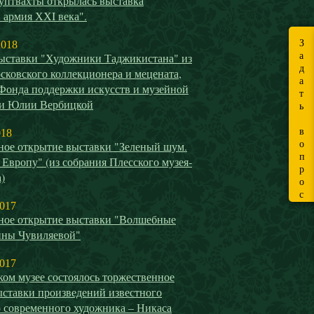
уптвахты открылась выставка
 армия ХХI века".
З
2018
а
ыставки "Художники Таджикистана" из
д
сковского коллекционера и мецената,
а
 Фонда поддержки искусств и музейной
т
ти Юлии Вербицкой
ь
в
018
о
ное открытие выставки "Зеленый шум.
п
 Европу" (из собрания Плесского музея-
р
)
о
с
2017
ное открытие выставки "Волшебные
ины Чувиляевой"
2017
ом музее состоялось торжественное
ыставки произведений известного
о современного художника – Никаса