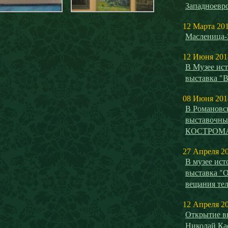
Западноевро
12 Марта 20
Масленица-
12 Июня 201
В Музее ист
выставка "
08 Июня 201
В Романовс
выставочн
КОСТРОМ
27 Апреля 2
В музее ист
выставка "О
вещания те
12 Апреля 2
Открытие вы
Николай Ка