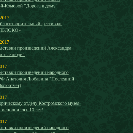
й-Комовой "Дорога к дому"
 2017
благотворительный фестиваль
ЯБЛОКО»
 2017
ыставки произведений Александра
остые люди"
2017
ыставки произведений народного
РФ Анатолия Любавина "Последний
(фотоотчет)
2017
рическому отделу Костромского музея-
 исполнилось 10 лет!
2017
ыставки произведений народного