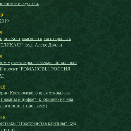
пейское искусство.
19
2019
8
ории Костромского края открылась
ВЕЛИКАЯ!" (худ. Алекс Долль)
8
ком музее открылся межрегиональный
ый проект "РОМАНОВЫ. РОССИЯ.
А"
018
ории Костромского края открылась
т лампы к цифре" (к юбилею начала
левизионных программ)
018
ставки "Пространства картины" (худ.
саткин)