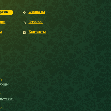
рхив
Филиалы
ции
Отзывы
ы
Контакты
19
беды.
19
 потехи"
19