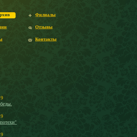
рхив
Филиалы
ции
Отзывы
ы
Контакты
19
беды.
19
 потехи"
19