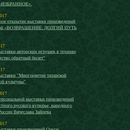
 «ИЗБРАННОЕ».
2017
ное открытие выставки произведений
вой «ВОЗВРАЩЕНИЕ. ДОЛГИЙ ПУТЬ
017
ыставки авторских игрушек в технике
тство обратный билет"
017
ыставки "Многоцветие татарской
ой культуры"
2017
ерсональной выставки произведений
стного русского кутюрье, народного
России Вячеслава Зайцева
2017
ыставки произведений Ольги