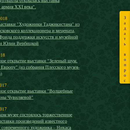
уптвахты открылась выставка
 армия ХХI века".
З
2018
а
ыставки "Художники Таджикистана" из
д
сковского коллекционера и мецената,
а
 Фонда поддержки искусств и музейной
т
ти Юлии Вербицкой
ь
в
018
о
ное открытие выставки "Зеленый шум.
п
 Европу" (из собрания Плесского музея-
р
)
о
с
2017
ное открытие выставки "Волшебные
ины Чувиляевой"
2017
ом музее состоялось торжественное
ыставки произведений известного
о современного художника – Никаса