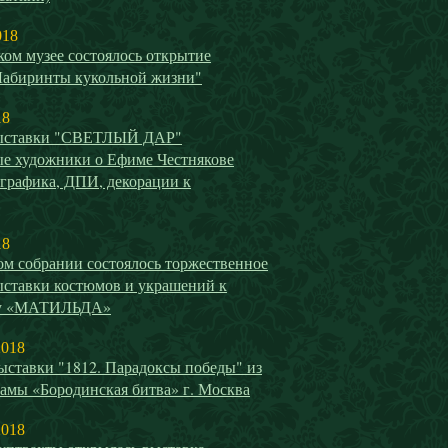
018
ом музее состоялось открытие
Лабиринты кукольной жизни"
18
выставки "СВЕТЛЫЙ ДАР"
е художники о Ефиме Честнякове
 графика, ДПИ, декорации к
18
ом собрании состоялось торжественное
ыставки костюмов и украшений к
у «МАТИЛЬДА»
2018
ыставки "1812. Парадоксы победы" из
амы «Бородинская битва» г. Москва
2018