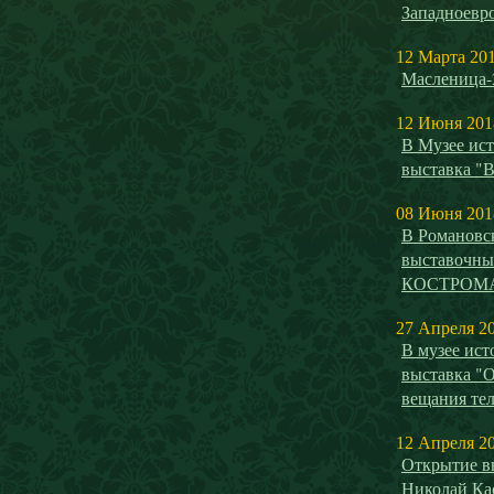
Западноевро
12 Марта 20
Масленица-
12 Июня 201
В Музее ист
выставка "
08 Июня 201
В Романовс
выставочн
КОСТРОМ
27 Апреля 2
В музее ист
выставка "О
вещания те
12 Апреля 2
Открытие вы
Николай Ка