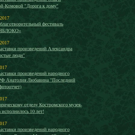
й-Комовой "Дорога к дому"
 2017
благотворительный фестиваль
ЯБЛОКО»
 2017
ыставки произведений Александра
остые люди"
2017
ыставки произведений народного
РФ Анатолия Любавина "Последний
(фотоотчет)
2017
рическому отделу Костромского музея-
 исполнилось 10 лет!
2017
ыставки произведений народного