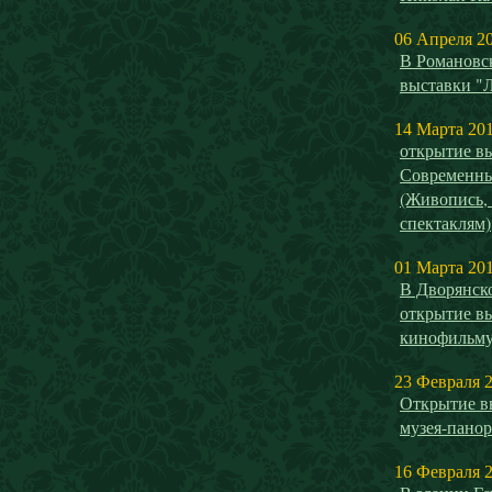
06 Апреля 2
В Романовск
выставки "
14 Марта 20
открытие 
Современны
(Живопись,
спектаклям)
01 Марта 20
В Дворянск
открытие в
кинофильм
23 Февраля 
Открытие в
музея-панор
16 Февраля 