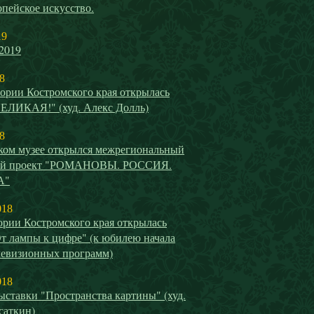
пейское искусство.
19
2019
8
ории Костромского края открылась
ВЕЛИКАЯ!" (худ. Алекс Долль)
8
ком музее открылся межрегиональный
ый проект "РОМАНОВЫ. РОССИЯ.
А"
018
ории Костромского края открылась
т лампы к цифре" (к юбилею начала
левизионных программ)
018
ставки "Пространства картины" (худ.
саткин)