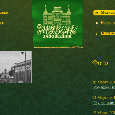
авки
Медиаа
сти
Коллек
Проект
Фото
28 Марта 20
Ромашка По
14 Марта 20
"Бурлацкие
13 Марта 20