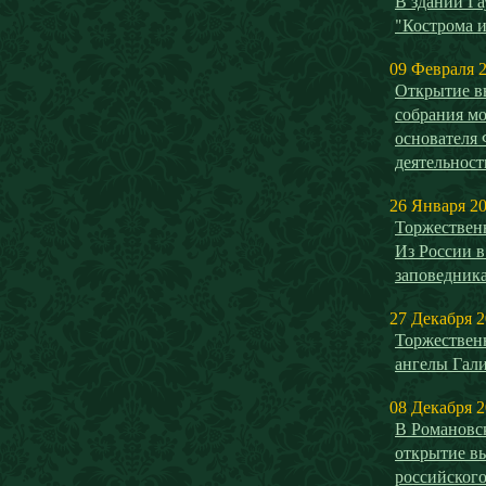
В здании Га
"Кострома и
09 Февраля 
Открытие в
собрания мо
основателя
деятельнос
26 Января 2
Торжествен
Из России в
заповедника
27 Декабря 
Торжествен
ангелы Гал
08 Декабря 
В Романовск
открытие в
российског