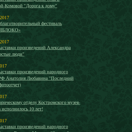
й-Комовой "Дорога к дому"
 2017
благотворительный фестиваль
ЯБЛОКО»
 2017
ыставки произведений Александра
остые люди"
2017
ыставки произведений народного
РФ Анатолия Любавина "Последний
(фотоотчет)
2017
рическому отделу Костромского музея-
 исполнилось 10 лет!
2017
ыставки произведений народного