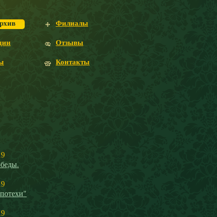
рхив
Филиалы
ции
Отзывы
ы
Контакты
19
беды.
19
 потехи"
19