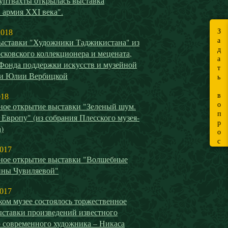
уптвахты открылась выставка
 армия ХХI века".
З
2018
а
ыставки "Художники Таджикистана" из
д
сковского коллекционера и мецената,
а
 Фонда поддержки искусств и музейной
т
ти Юлии Вербицкой
ь
в
018
о
ное открытие выставки "Зеленый шум.
п
 Европу" (из собрания Плесского музея-
р
)
о
с
2017
ное открытие выставки "Волшебные
ины Чувиляевой"
2017
ом музее состоялось торжественное
ыставки произведений известного
о современного художника – Никаса