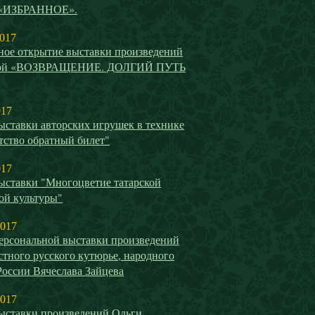
 «ИЗБРАННОЕ».
2017
ное открытие выставки произведений
вой «ВОЗВРАЩЕНИЕ. ДОЛГИЙ ПУТЬ
017
ыставки авторских игрушек в технике
тство обратный билет"
017
ыставки "Многоцветие татарской
ой культуры"
2017
ерсональной выставки произведений
стного русского кутюрье, народного
России Вячеслава Зайцева
2017
ыставки произведений Ольги