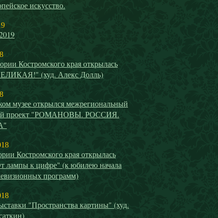
пейское искусство.
19
2019
8
ории Костромского края открылась
ВЕЛИКАЯ!" (худ. Алекс Долль)
8
ком музее открылся межрегиональный
ый проект "РОМАНОВЫ. РОССИЯ.
А"
018
ории Костромского края открылась
т лампы к цифре" (к юбилею начала
левизионных программ)
018
ставки "Пространства картины" (худ.
саткин)