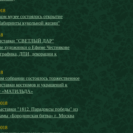
018
ом музее состоялось открытие
Лабиринты кукольной жизни"
18
выставки "СВЕТЛЫЙ ДАР"
е художники о Ефиме Честнякове
 графика, ДПИ, декорации к
18
ом собрании состоялось торжественное
ыставки костюмов и украшений к
у «МАТИЛЬДА»
2018
ыставки "1812. Парадоксы победы" из
амы «Бородинская битва» г. Москва
2018