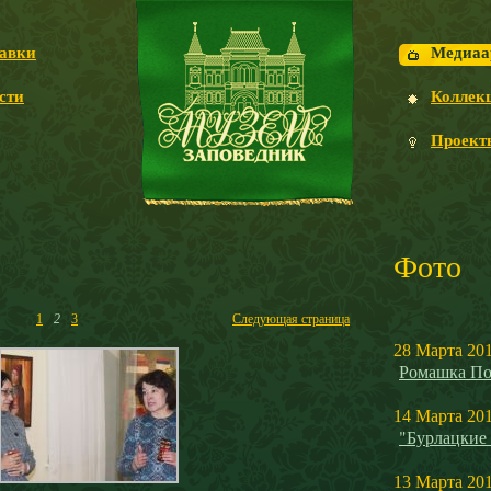
авки
Медиаа
сти
Коллек
Проект
Фото
1
2
3
Следующая страница
28 Марта 20
Ромашка По
14 Марта 20
"Бурлацкие
13 Марта 20