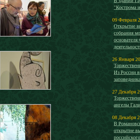
В здании Га
"Кострома и
09 Февраля 
Открытие в
собрания мо
основателя
деятельнос
26 Января 2
Торжествен
Из России в
заповедника
27 Декабря 
Торжествен
ангелы Гал
08 Декабря 
В Романовск
открытие в
российског