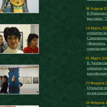
06 Апреля 2
В Романовск
выставки "
14 Марта 20
открытие 
Современны
(Живопись,
спектаклям)
01 Марта 20
В Дворянск
открытие в
кинофильм
23 Февраля 
Открытие в
музея-панор
16 Февраля 