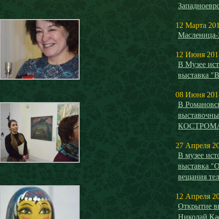
Западноевро
12 Марта 20
Масленица-
12 Июня 201
В Музее ист
выставка "
08 Июня 201
В Романовс
выставочн
КОСТРОМ
27 Апреля 2
В музее ист
выставка "О
вещания те
12 Апреля 2
Открытие вы
Николай Ка