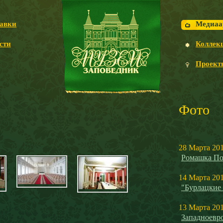
авки
Медиаа
сти
Коллек
Проект
Фото
28 Марта 20
Ромашка По
14 Марта 20
"Бурлацкие
13 Марта 20
Западноевро