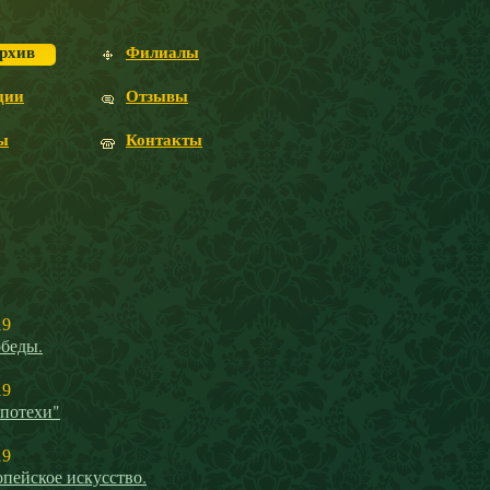
рхив
Филиалы
ции
Отзывы
ы
Контакты
19
беды.
19
 потехи"
19
пейское искусство.