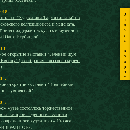
2018
З
ыставки "Художники Таджикистана" из
а
сковского коллекционера и мецената,
д
 Фонда поддержки искусств и музейной
а
т
ти Юлии Вербицкой
ь
018
в
ное открытие выставки "Зеленый шум.
о
 Европу" (из собрания Плесского музея-
п
)
р
о
с
2017
ное открытие выставки "Волшебные
ины Чувиляевой"
2017
ом музее состоялось торжественное
ыставки произведений известного
о современного художника – Никаса
 «ИЗБРАННОЕ».