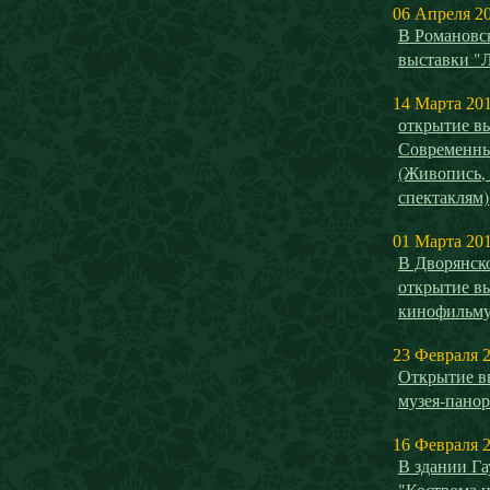
06 Апреля 2
В Романовск
выставки "
14 Марта 20
открытие 
Современны
(Живопись,
спектаклям)
01 Марта 20
В Дворянск
открытие в
кинофильм
23 Февраля 
Открытие в
музея-панор
16 Февраля 
В здании Га
"Кострома и