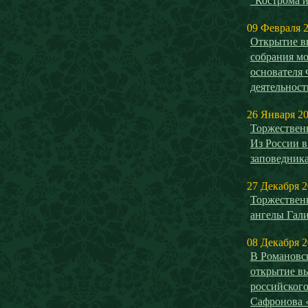
09 Февраля 
Открытие в
собрания мо
основателя
деятельнос
26 Января 2
Торжествен
Из России в
заповедника
27 Декабря 
Торжествен
ангелы Гал
08 Декабря 
В Романовск
открытие в
российског
Сафронова