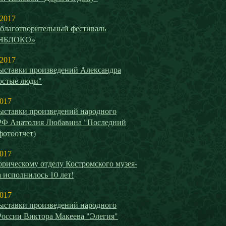
 2017
благотворительный фестиваль
ЯБЛОКО»
 2017
ыставки произведений Александра
остые люди"
2017
ыставки произведений народного
РФ Анатолия Любавина "Последний
(фотоотчет)
2017
рическому отделу Костромского музея-
 исполнилось 10 лет!
2017
ыставки произведений народного
России Виктора Макеева "Элегия"