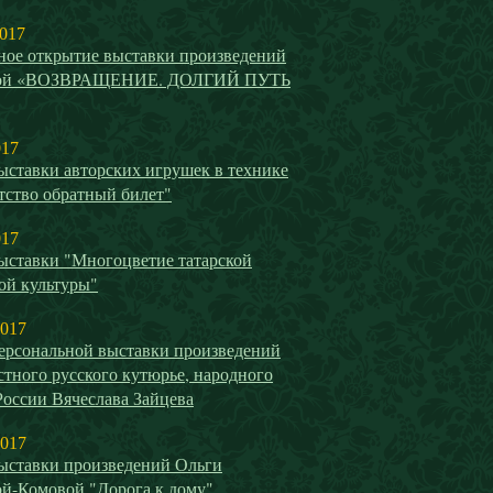
2017
ное открытие выставки произведений
вой «ВОЗВРАЩЕНИЕ. ДОЛГИЙ ПУТЬ
017
ыставки авторских игрушек в технике
тство обратный билет"
017
ыставки "Многоцветие татарской
ой культуры"
2017
ерсональной выставки произведений
стного русского кутюрье, народного
России Вячеслава Зайцева
2017
ыставки произведений Ольги
й-Комовой "Дорога к дому"