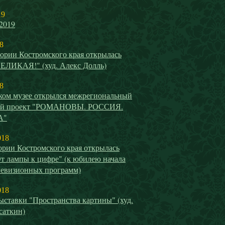
19
2019
8
ории Костромского края открылась
ВЕЛИКАЯ!" (худ. Алекс Долль)
8
ком музее открылся межрегиональный
ый проект "РОМАНОВЫ. РОССИЯ.
А"
018
ории Костромского края открылась
т лампы к цифре" (к юбилею начала
левизионных программ)
018
ставки "Пространства картины" (худ.
саткин)