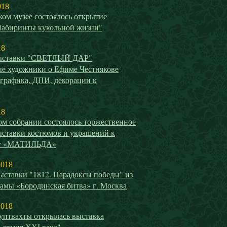
018
ом музее состоялось открытие
Лабиринты кукольной жизни"
18
выставки "СВЕТЛЫЙ ДАР"
е художники о Ефиме Честнякове
 графика, ДПИ, декорации к
18
ом собрании состоялось торжественное
ыставки костюмов и украшений к
у «МАТИЛЬДА»
2018
ыставки "1812. Парадоксы победы" из
амы «Бородинская битва» г. Москва
2018
уптвахты открылась выставка
 армия ХХI века".