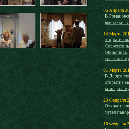
06 Апреля 2
В Романовск
выставки "
14 Марта 20
открытие 
Современны
(Живопись,
спектаклям)
01 Марта 20
В Дворянск
открытие в
кинофильм
23 Февраля 
Открытие в
музея-панор
16 Февраля 