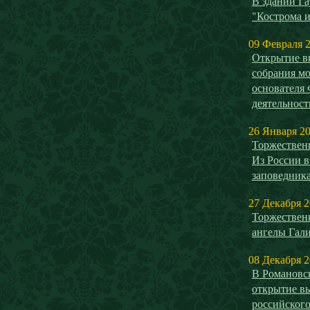
В здании Га
"Кострома и
09 Февраля 
Открытие в
собрания мо
основателя
деятельнос
26 Января 2
Торжествен
Из России в
заповедника
27 Декабря 
Торжествен
ангелы Гал
08 Декабря 
В Романовск
открытие в
российског