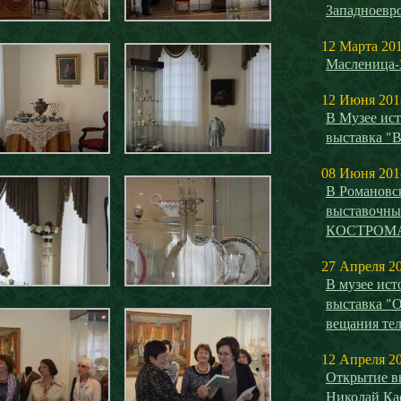
Западноевро
12 Марта 20
Масленица-
12 Июня 201
В Музее ист
выставка "
08 Июня 201
В Романовс
выставочн
КОСТРОМ
27 Апреля 2
В музее ист
выставка "О
вещания те
12 Апреля 2
Открытие вы
Николай Ка