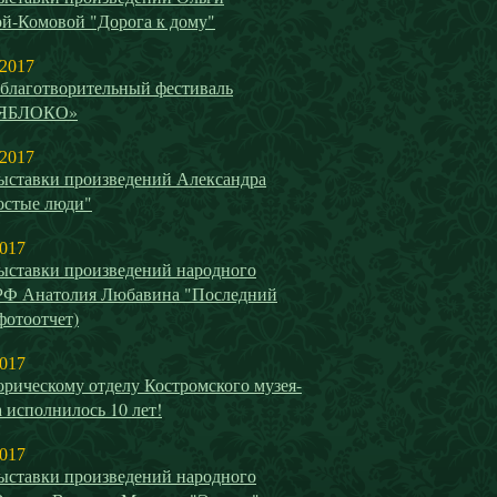
й-Комовой "Дорога к дому"
 2017
благотворительный фестиваль
ЯБЛОКО»
 2017
ыставки произведений Александра
остые люди"
2017
ыставки произведений народного
РФ Анатолия Любавина "Последний
(фотоотчет)
2017
рическому отделу Костромского музея-
 исполнилось 10 лет!
2017
ыставки произведений народного