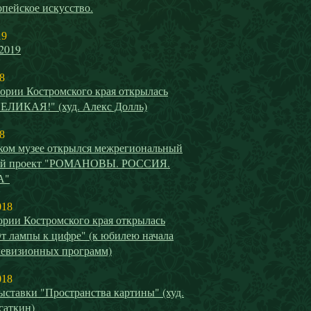
пейское искусство.
19
2019
8
ории Костромского края открылась
ВЕЛИКАЯ!" (худ. Алекс Долль)
8
ком музее открылся межрегиональный
ый проект "РОМАНОВЫ. РОССИЯ.
А"
018
ории Костромского края открылась
т лампы к цифре" (к юбилею начала
левизионных программ)
018
ставки "Пространства картины" (худ.
саткин)