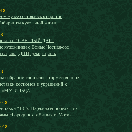
018
ом музее состоялось открытие
Лабиринты кукольной жизни"
18
выставки "СВЕТЛЫЙ ДАР"
е художники о Ефиме Честнякове
 графика, ДПИ, декорации к
18
ом собрании состоялось торжественное
ыставки костюмов и украшений к
у «МАТИЛЬДА»
2018
ыставки "1812. Парадоксы победы" из
амы «Бородинская битва» г. Москва
2018