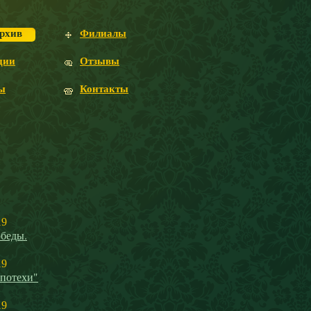
рхив
Филиалы
ции
Отзывы
ы
Контакты
19
беды.
19
 потехи"
19