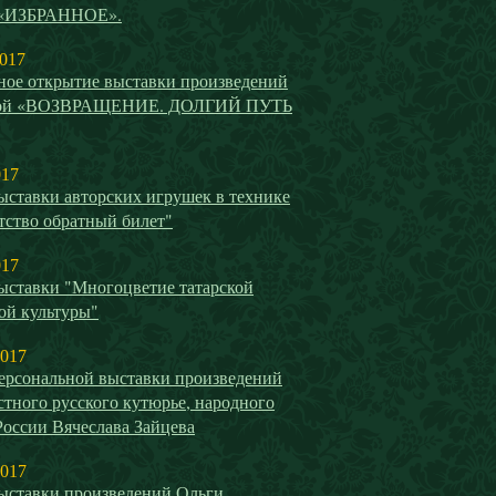
 «ИЗБРАННОЕ».
2017
ное открытие выставки произведений
вой «ВОЗВРАЩЕНИЕ. ДОЛГИЙ ПУТЬ
017
ыставки авторских игрушек в технике
тство обратный билет"
017
ыставки "Многоцветие татарской
ой культуры"
2017
ерсональной выставки произведений
стного русского кутюрье, народного
России Вячеслава Зайцева
2017
ыставки произведений Ольги