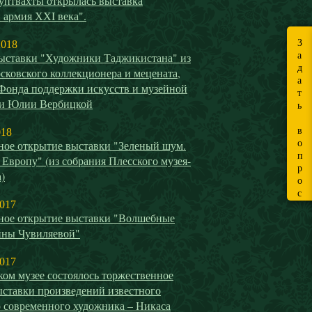
уптвахты открылась выставка
 армия ХХI века".
З
2018
а
ыставки "Художники Таджикистана" из
д
сковского коллекционера и мецената,
а
 Фонда поддержки искусств и музейной
т
ти Юлии Вербицкой
ь
в
018
о
ное открытие выставки "Зеленый шум.
п
 Европу" (из собрания Плесского музея-
р
)
о
с
2017
ное открытие выставки "Волшебные
ины Чувиляевой"
2017
ом музее состоялось торжественное
ыставки произведений известного
о современного художника – Никаса