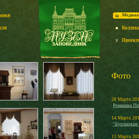
авки
Медиаа
сти
Коллек
Проект
Фото
28 Марта 20
Ромашка По
14 Марта 20
"Бурлацкие
13 Марта 20