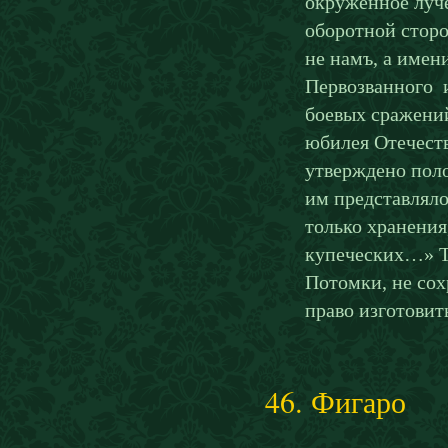
окруженное луче
оборотной сторо
не намъ, а имен
Первозванного и
боевых сражений
юбилея Отечест
утверждено пол
им представлял
только хранения
купеческих…» Та
Потомки, не со
право изготовит
46. Фигаро