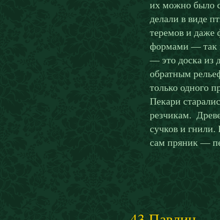
их можно было с
делали в виде п
теремов и даже 
формами — так 
— это доска из 
обратным рельеф
только одного пр
Пекари старали
резчикам. Древе
сучков и гнили.
сам пряник — п
43.Павлин.