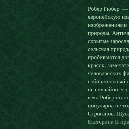
Робер Гюбер — 
европейскую из
изображениями 
природы. Античн
скрытые заросл
сельская природа
пробиваются до
красок, замечат
человеческих фи
собирательный 
не случайно его
века Робер стан
популярна не то
Строганов, Шува
Екатерина II пр