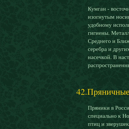
Кумган - восточ
изогнутым носик
удобному исполь
гигиены. Металл
Среднего и Ближ
серебра и други
насечкой. В нас
распространенн
42.Пряничные
Пряники в Росси
специально к Но
птиц и зверушек