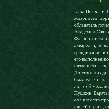
Карл Петрович 
живописец, порт
обладатель поче
Академии Святог
Флорентийской а
акварелей, неб
грандиозное ист
его выполнению.
названием "Посл
До этого ни одн
была удостоена 
Золотой медали.
Пушкин, Баратын
оценили это про
нашей стране, н