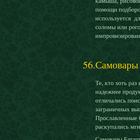
камыша, рисовой
помощи подборо
используется дл
соломы или рого
импровизирован
56.Самовары
Те, кто хоть раз
надежнее продук
отличались пои
заграничных выс
Прославленные б
раскупались мгн
Самовары Баташ