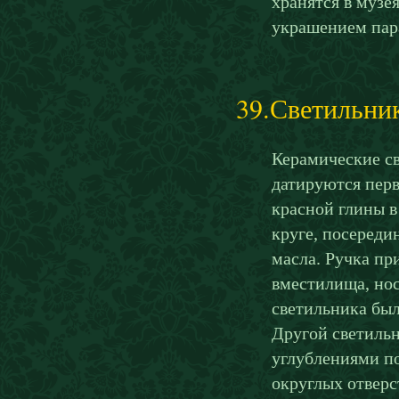
хранятся в музе
украшением пара
39.Светильни
Керамические св
датируются перв
красной глины в
круге, посереди
масла. Ручка пр
вместилища, нос
светильника бы
Другой светильн
углублениями п
округлых отверс