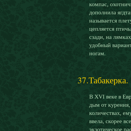
компас, охотнич
дополнила ягдта
называется плет
цепляется птичь
сзади, на лямка
удобный вариант
ногам.
37.Табакерка.
В XVI веке в Ев
дым от курения,
количествах, ем
ввела, скорее в
экзотическое ра