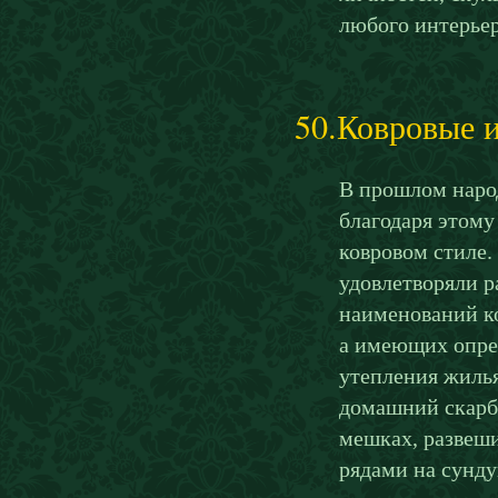
любого интерьер
50.Ковровые 
В прошлом народ
благодаря этому
ковровом стиле.
удовлетворяли 
наименований ко
а имеющих опре
утепления жилья
домашний скарб
мешках, развеш
рядами на сунду