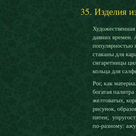
35. Изделия и
Художественная 
давних времен. 
популярностью 
стаканы для кар
сигаретницы цил
кольца для салф
Рог, как матери
богатая палитра
желтоватых, кор
рисунок, образо
пятен; упругост
по-разному: ажу