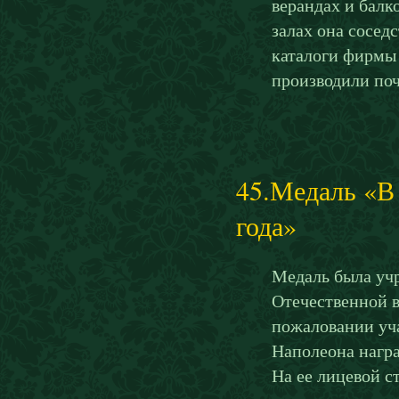
верандах и балк
залах она сосед
каталоги фирмы 
производили поч
45.Медаль «В
года»
Медаль была уч
Отечественной в
пожаловании уч
Наполеона награ
На ее лицевой с