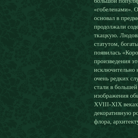
большой популя
«гобеленами». 
основал в предм
продолжали соде
ткацкую. Людов
статутом, богат
появилась «Коро
произведения э
исключительно н
очень редких сл
стали в больше
изображения обы
XVIII-XIX веках
декоративную р
флора, архитект