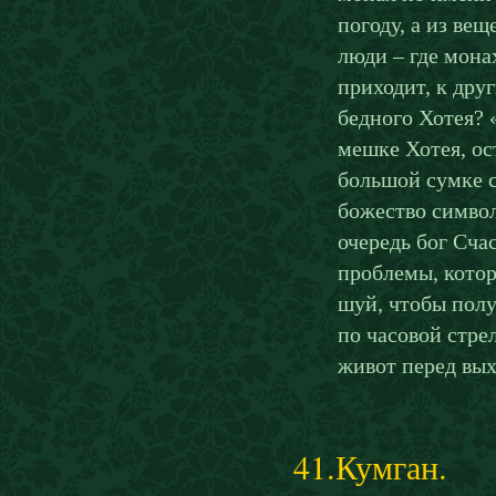
погоду, а из ве
люди – где монах
приходит, к дру
бедного Хотея? 
мешке Хотея, ост
большой сумке с
божество символ
очередь бог Сча
проблемы, котор
шуй, чтобы полу
по часовой стре
живот перед вых
41.Кумган.