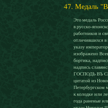
47. Медаль "В
Это медаль Росс
в русско-японск
работников и св
отличившихся в 
указу император
изображено Всев
бортика, надпис
надпись славян
ГОСПОДЬ ВЪ СВО
цитатой из Ново
Петербургском 
к колодке или ле
года раненые ил
указу Николая I