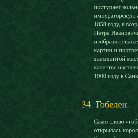
поступает воль
императорскую а
1858 году, в во
Петра Ивановича
изобразительны
картин и портре
знаменитой маст
качестве настав
1900 году в Сан
34. Гобелен.
Само слово «гоб
открылась корол