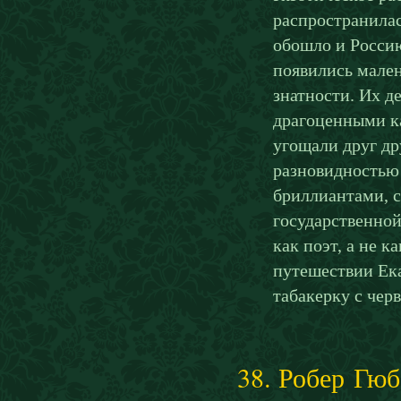
распространилас
обошло и Россию
появились мален
знатности. Их д
драгоценными к
угощали друг др
разновидностью
бриллиантами, с
государственной
как поэт, а не 
путешествии Ек
табакерку с чер
38. Робер Гю