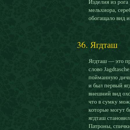
Изделия из рога
мельхиора, сере
обогащало вид и
36. Ягдташ
Ягдташ — это пр
слово Jagdtasch
пойманную дичь 
и был первый яг
внешний вид охо
что в сумку мож
которые могут 
ягдташ становил
Патроны, спички