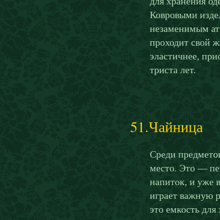
для хранения од
Ковровыми изде
незаменимым атр
проходит свой ж
эластичнее, при
триста лет.
51.Чайница
Среди предметов
место. Это — пе
напиток, и уже 
играет важную р
это емкость для