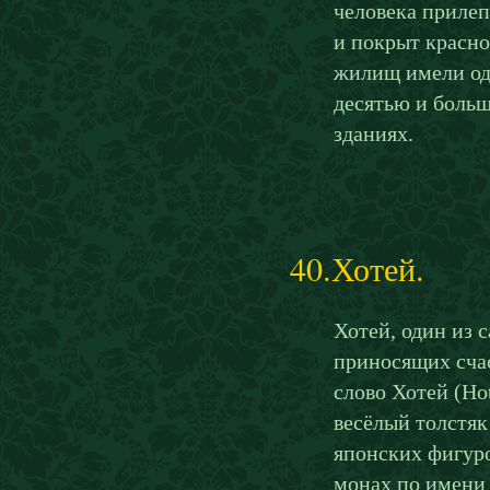
человека прилеп
и покрыт красн
жилищ имели од
десятью и боль
зданиях.
40.Хотей.
Хотей, один из 
приносящих счас
слово Хотей (Ho
весёлый толстяк
японских фигуро
монах по имени 