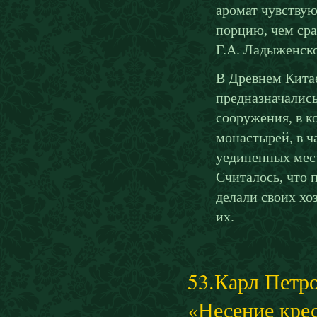
аромат чувствую
порцию, чем сра
Г.А. Ладыженско
В Древнем Китае
предназначалис
сооружения, в к
монастырей, в 
уединенных мест
Считалось, что 
делали своих хо
их.
53.Карл Петро
«Несение кре