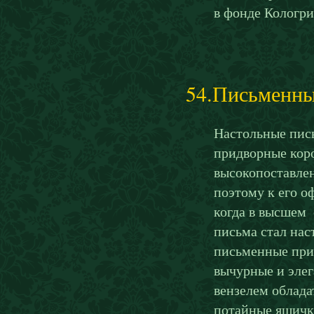
в фонде Кологри
54.Письменны
Настольные пис
придворные коро
высокопоставлен
поэтому к его о
когда в высшем 
письма стал нас
письменные при
вычурные и эле
вензелем облада
потайные ящичк