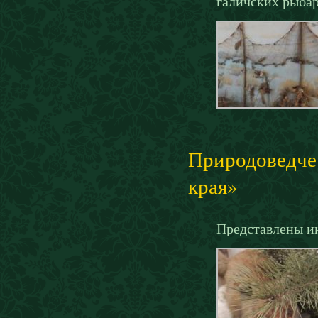
галичских рыбар
Природоведчес
края»
Представлены ин