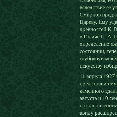
Самойлова, кото
вследствие ее у
Смирнов предло
Цареву. Ему уд
древностей К. 
в Галиче П. А. 
определенно ож
состоянии, тепе
глубокоуважаем
искусству изби
11 апреля 1927 
предоставил му
каменного здани
августа и 10 се
постановлением
ввиду расширен