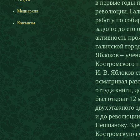
в первые годы 
революции. Гал
Медиархив
работу по соби
Контакты
задолго до его
активность про
галичской горо
Яблоков – учени
Костромского н
И. В. Яблоков с
осматривал раз
оттуда книги, 
был открыт 12 м
двухэтажного зд
и до революции
Нешпанову. Здес
Костромскую гу