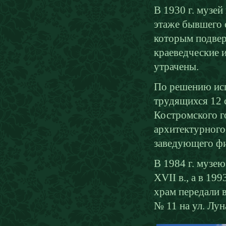
В 1930 г. музей
этаже бывшего 
которым подверг
краеведческие 
утрачены.
По решению исп
трудящихся 12 
Костромского г
архитектурного
заведующего фи
В 1984 г. музе
XVII в., а в 19
храм передали 
№ 11 на ул. Лун