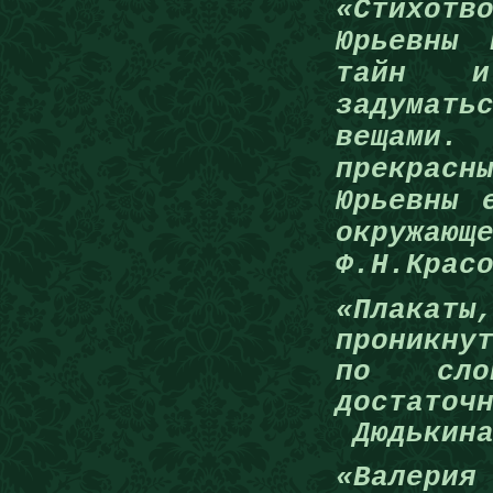
«Стихотв
Юрьевны 
тайн и
задумат
вещами.
прекрас
Юрьевны 
окружающ
Ф.Н.Крас
«Плакаты
проникну
по сло
достаточ
Дюдькина
«Валерия