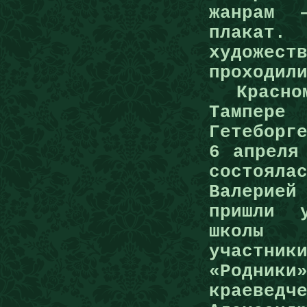
жанрам 
плака
художе
проходи
Красном
Тампер
Гетеборг
6 апреля
состоя
Валерией
пришли у
школы 
участни
«Родники
краеведч