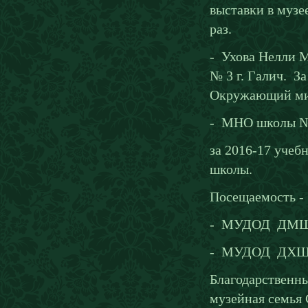
выставки в музе
раз.
- Ухова Нелли 
№ 3 г. Галич. З
Окружающий мир»
- МНО школы № 
за 2016-17 учеб
школы.
Посещаемость -
- МУДОД ДМШ г
- МУДОД ДХШ г.
Благодарственн
музейная семья