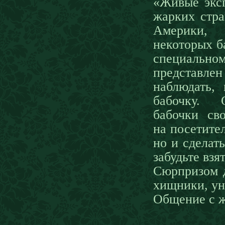
«Живые экс
жарких стр
Америки
некоторых б
специально
представл
наблюдать,
бабочку. О
бабочки сво
на посетите
но и сделат
забудьте взя
Сюрпризом д
хищники, ун
Общение с ж