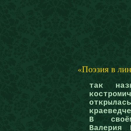
«Поэзия в лин
так наз
костроми
открыл
краеведч
В своём
Валерия 