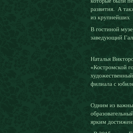
которые были пе
развития. А та
из крупнейших 
В гостиной музе
заведующий Гали
Наталья Виктор
«Костромской г
художественный
филиала с юбиле
Одним из важны
образовательны
ярким достижен