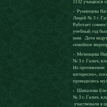
1132 учащихся л
- Румянцева Ва
Лицей № 3 г. Га
Работает совмес
учебный год бы
ним. Дети веду
семейное мероп
- Мезенцева На
№ 3 г. Галич, к
На протяжении 
интересно», по
проводились му
- Шикалова Еле
№ 3 г. Галич, к
участвовали в 