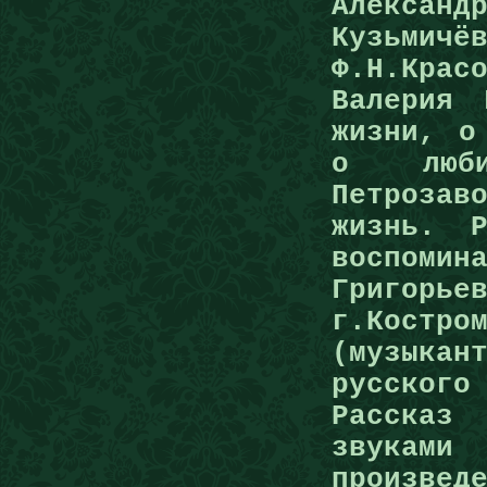
Алексан
Кузьми
Ф.Н.Крас
Валерия
жизни, о
о люби
Петроза
жизнь. Р
воспомин
Григор
г.Костро
(музыка
русского
Рассказ
звукам
произве