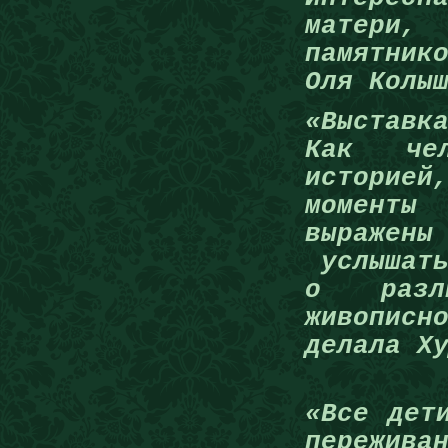
матери,
памятник
Оля Колы
«Выставк
Как чел
историей
моменты
выражены
услышат
о разл
живопис
делала Х
«Все дет
пережива