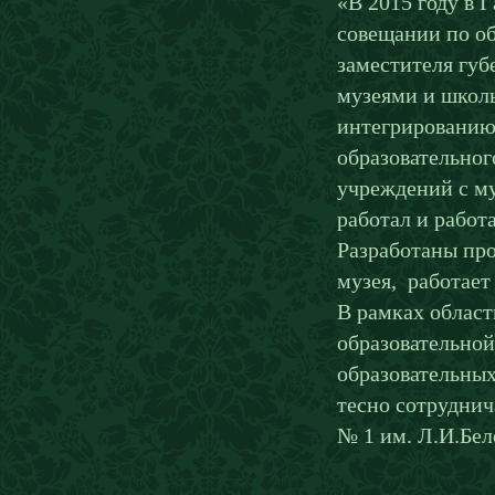
«В 2015 году в 
совещании по об
заместителя гу
музеями и школ
интегрированию
образовательног
учреждений с му
работал и работ
Разработаны пр
музея, работает
В рамках облас
образовательной
образовательных
тесно сотруднич
№ 1 им. Л.И.Бел