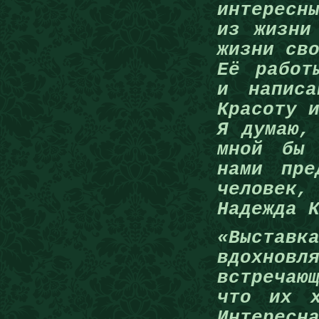
интересн
из жизни
жизни св
Её работ
и написа
Красоту 
Я думаю,
мной бы 
нами пре
человек,
Надежда 
«Выстав
вдохновл
встречаю
что их х
Интерес