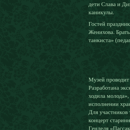
дети Слава и Ди
каникулы.
Гостей праздни
Женихова. Брат
танкиста» (педа
Музей проводит
Разработана экс
ходила молода»
исполнении
хра
Для участников 
концерт старин
Генделя «Пасса