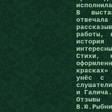
исполнил
В выста
отвеча
рассказ
работы, 
истори
интересн
Стихи, 
оформлен
красках
унёс с 
слушател
и Галича
Отзыв
В.Ю.Рыбн