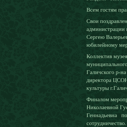
Всем гостям пр
Свои поздравлен
администрации г
Сергею Валерьев
юбилейному ме
Коллектив музея
муниципального 
Галичского р-на 
директора ЦСОН 
культуры г.Гали
Финалом меропр
Николаевной Гу
Геннадьевна по
сотрудничество.