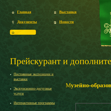
Главная
Выставки
Документы
Новости
Посетителям
Прейскурант и дополнит
Постоянные экспозиции и
выставки
узейно-образо
М
Экскурсионно-досуговые
услуги
Интерактивные программы