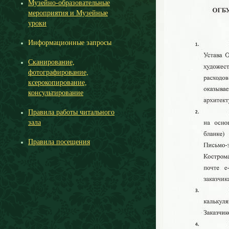
Музейно-образовательные
мероприятия и Музейные
уроки
Информационные запросы
Cканирование,
фотографирование,
ксерокопирование,
консультирование
Правила работы читального
зала
Правила посещения