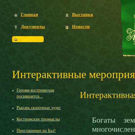
Главная
Выставки
Документы
Новости
Посетителям
Интерактивные мероприят
Героям-костромичам
Интерактивна
посвящается...
Рыцарь сказочных чудес
Богаты зе
Костромские промыслы
многочисле
Приглашение на Бал!