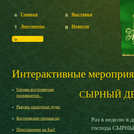
Главная
Выставки
Документы
Новости
Посетителям
Интерактивные мероприят
Героям-костромичам
СЫРНЫЙ Д
посвящается...
Рыцарь сказочных чудес
Костромские промыслы
Раз в неделю в д
господа СЫРНЫЙ
Приглашение на Бал!