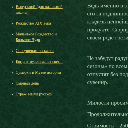
Ведь именно в 
Выпускной (для начальной
школы)
его за подлинно
кладезь ценней
Рождество ХIХ века
продукте. Сюрпр
Маленькое Рождество и
своём роде гост
Большое Чудо
Снегурочкины сказки
Не забудут раду
Когда в музее гаснет свет...
сезоны» по всем
Сумерки в Музее истории
отпустят без по
сувенир.
Сырный день
Страж земли русской
Милости просим
Продолжительнос
Стоимость – 250