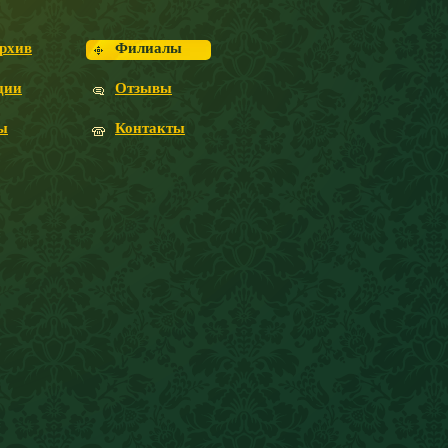
рхив
Филиалы
ции
Отзывы
ы
Контакты