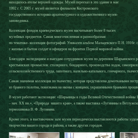
находилось ателье верхней одежды. Музей переехал в это здание в мае
1992 г. С 2005 г. музей является филиалом Костромского
государственного историко-архитектурного и художественного музея-
заповедника.
Коллекция фондов краеведческого музея насчитывает более 8 тысяч
музейных предметов. Самая многочисленная и разнообразная
по тематике- коллекция фотографий. Уникален альбом Мальцевского П.Н. 1916г. 
с жизнью и бытом солдат и офицеров на фронтах Первой мировой войны.
Благодаря экспедициям и выездам сотрудников музея по деревням Шарьинского 
крестьянских промыслов: столярного, бондарного, производства лодок, самопряло
сельскохозяйственного труда, лапотного, валяльно-катального, гончарного, ткачест
Самая значимая коллекция по ткачеству, которая представлена домоткаными пес
из браного полотна, повязками на иконы с концами, украшенными браными прош
В музее работают экспозиции: «Шарьинцы в годы Великой Отечественной войны 1
– нач. XX вв.», «Природа нашего края», а также выставка «Лугинины и Ветлужск
термохимика В. Ф. Лугинина.
Кроме этого, в выставочном зале музея периодически выставляются работы худож
творчества нашего города и района, а также других городов.