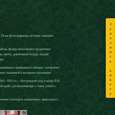
З
а
п
с 54-мя фотографиями, которые знакомят
о
л
н
района, фонды пополнились предметами
и
к, швеек, деревянной посуды, орудий
т
ва.
ь
трядинными сарафанами и юбками, скатертями
а
вами, вышивкой и вязаными кружевами.
н
к
941–1945 гг.», «Ветлужский уезд в конце XIX
е
ий край», рассказывающая о семье учёного
т
у
ников и мастеров декоративно- прикладного