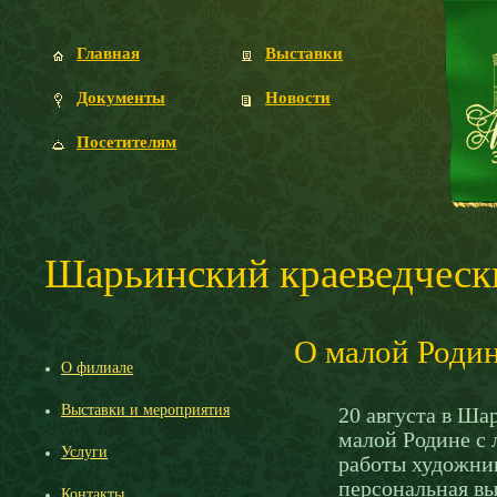
Главная
Выставки
Документы
Новости
Посетителям
Шарьинский краеведческ
О малой Роди
О филиале
Выставки и мероприятия
20 августа в Ша
малой Родине с
Услуги
работы художни
персональная вы
Контакты