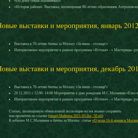
«По дому семьи Малининых».
«История района». Выставка, посвященная 80-летию образования Антроповско
Новые выставки и мероприятия, январь 201
Выставка к 70-летию битвы за Москву «За нами - столица!»
Интерактивное мероприятие в рамках программы «Истоки» - « Мастерицы- р
Новые выставки и мероприятия, декабрь 20
Выставка к 70-летию битвы за Москву «За нами - столица!»
26.12.2011 с 12:00- 14:00 Мероприятие к дню рождения М.С.Малинина «Елка
Интерактивное мероприятие в рамках программы «Истоки» - « Мастерицы- р
Статью, посвященную обновленной экспозиции музея можно сохранить
или прочитать по ссылке (
muzej-Malinina-2011-03.doc, 50 кб
)
К юбилею М.С.Малинина и битвы за Москву: статья
«О роли 16-й армии в Моско