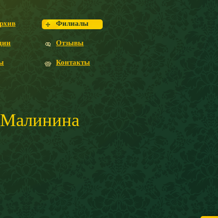
рхив
Филиалы
ции
Отзывы
ы
Контакты
.Малинина