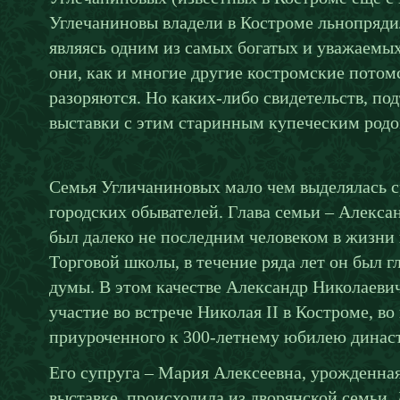
Углечаниновы владели в Костроме льнопряд
являясь одним из самых богатых и уважаемых 
они, как и многие другие костромские пот
разоряются. Но каких-либо свидетельств, по
выставки с этим старинным купеческим родо
Семья Угличаниновых мало чем выделялась 
городских обывателей. Глава семьи – Алекса
был далеко не последним человеком в жизни
Торговой школы, в течение ряда лет он был 
думы. В этом качестве Александр Николаевич
участие во встрече Николая II в Костроме, в
приуроченного к 300-летнему юбилею динас
Его супруга – Мария Алексеевна, урожденна
выставке, происходила из дворянской семьи.