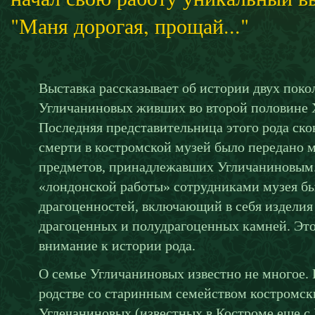
"Маня дорогая, прощай..."
Выставка рассказывает об истории двух пок
Угличаниновых живших во второй половине X
Последняя представительница этого рода скон
смерти в костромской музей было передано 
предметов, принадлежавших Угличаниновым. 
«лондонской работы» сотрудниками музея б
драгоценностей, включающий в себя изделия и
драгоценных и полудрагоценных камней. Это
внимание к истории рода.
О семье Угличаниновых известно не многое. 
родстве со старинным семейством костромск
Углечаниновых (известных в Костроме еще с X