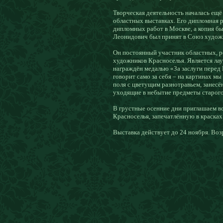
Творческая деятельность началась ещ
областных выставках. Его дипломная р
дипломных работ в Москве, а копия бы
Леонидович был принят в Союз худож
Он постоянный участник областных, ре
художников
Красноселья. Является ла
награждён медалью «За заслуги перед
говорит само за себя – на картинах
мы 
поля с цветущим разнотравьем, занес
уходящие в
небытие предметы старого
В грустные осенние дни приглашаем в
Красноселья, запечатлённую в красках
Выставка действует до 24 ноября. Воз