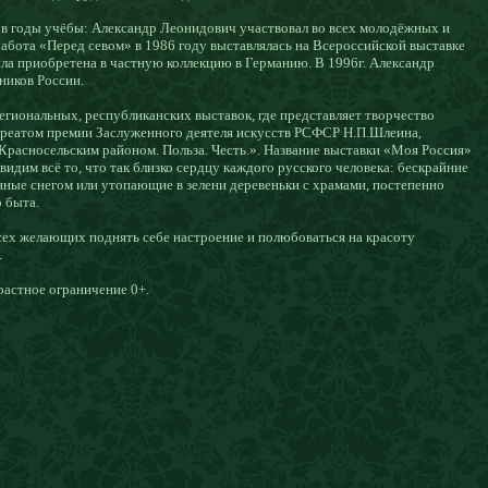
ё в годы учёбы: Александр Леонидович участвовал во всех молодёжных и
абота «Перед севом» в 1986 году выставлялась на Всероссийской выставке
ла приобретена в частную коллекцию в Германию. В 1996г. Александр
ников России.
гиональных, республиканских выставок, где представляет творчество
уреатом премии Заслуженного деятеля искусств
РСФСР
Н.П.Шлеина,
Красносельским районом. Польза. Честь.».
Название выставки «Моя Россия»
видим всё то, что так близко сердцу каждого русского человека:
бескрайние
ённые снегом или
утопающие в зелени деревеньки с храмами, постепенно
 быта.
сех желающих поднять себе настроение и полюбоваться на красоту
.
растное ограничение 0+.