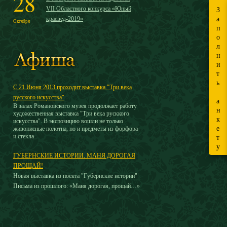
28
VII Областного конкурса «Юный
З
краевед-2019»
а
Октября
п
о
л
н
и
т
ь
С 21 Июня 2013 проходит выставка "Три века
русского искусства"
а
В залах Романовского музея продолжает работу
н
художественная выставка "Три века русккого
к
искусства". В экспозицию вошли не только
е
живописные полотна, но и предметы из форфора
и стекла
т
у
ГУБЕРНСКИЕ ИСТОРИИ. МАНЯ ДОРОГАЯ
ПРОЩАЙ!
Новая выставка из поекта "Губернские истории"
Письма из прошлого: «Маня дорогая, прощай…»