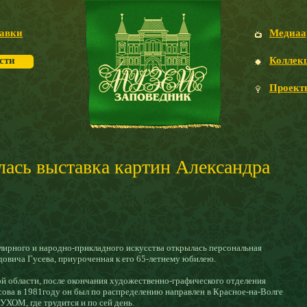
авки
Медиаа
сти
Коллек
Проект
лась выставка картин Александра
елирного и народно-прикладного искусства открылась персональная
овича Гусева, приуроченная к его 65-летнему юбилею.
й области, после окончания художественно-графического отделения
сова в 1981году он был по распределению направлен в Красное-на-Волге
ХОМ, где трудится и по сей день.