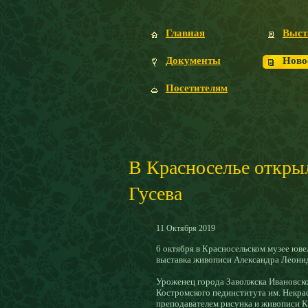
Главная
Выст
Документы
Ново
Посетителям
В Красноселье откры
Гусева
11
Октября
2019
6 октября в Красносельском музее юв
выставка живописи Александра Леонид
Уроженец города Заволжска Ивановско
Костромского пединститута им. Некра
преподавателем рисунка и живописи КУ