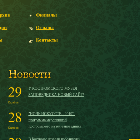
рхив
Филиалы
ции
Отзывы
ы
Контакты
29
У КОСТРОМСКОГО МУЗЕЯ-
ЗАПОВЕДНИКА НОВЫЙ САЙТ!
Октября
28
"НОЧЬ ИСКУССТВ - 2019".
программа мероприятий
Костромского музея-заповедника
Октября
В Костроме назвали победителей