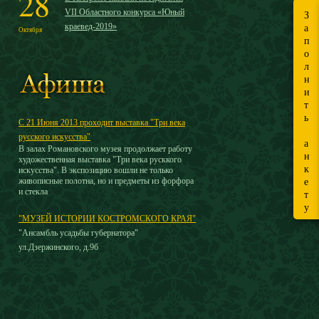
28
VII Областного конкурса «Юный
З
краевед-2019»
а
Октября
п
о
л
н
и
т
ь
С 21 Июня 2013 проходит выставка "Три века
русского искусства"
а
В залах Романовского музея продолжает работу
н
художественная выставка "Три века русккого
к
искусства". В экспозицию вошли не только
живописные полотна, но и предметы из форфора
е
и стекла
т
у
"МУЗЕЙ ИСТОРИИ КОСТРОМСКОГО КРАЯ"
"Ансамбль усадьбы губернатора"
ул.Дзержинского, д.9б