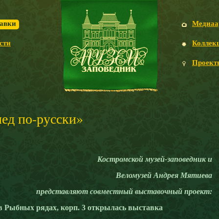
авки
Медиаа
сти
Коллек
Проект
пед по-русски»
Костромской музей-заповедник и
Веломузей Андрея Мятиева
представляют совместный выставочный проект:
 в Рыбных рядах, корп. 3 открылась выставка