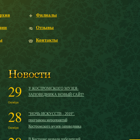
рхив
Филиалы
ции
Отзывы
ы
Контакты
29
У КОСТРОМСКОГО МУЗЕЯ-
ЗАПОВЕДНИКА НОВЫЙ САЙТ!
Октября
28
"НОЧЬ ИСКУССТВ - 2019".
программа мероприятий
Костромского музея-заповедника
Октября
В Костроме назвали победителей