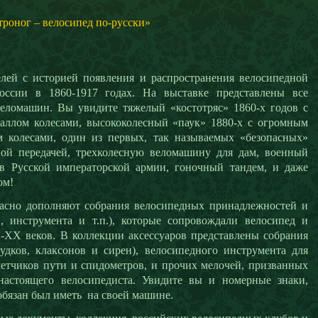
роног – велосипед по-русски»
лей с историей появления и распространения велосипедной
оссии в 1860-1917 годах. На выставке представлены все
еломашин. Вы увидите тяжелый «костотряс» 1860-х годов с
аллом колесами, высококолесный «паук» 1880-х с огромным
 колесами, один из первых, так называемых «безопасных»
ной передачей, трехколесную веломашину для дам, военный
ов Русской императорской армии, гоночный тандем, и даже
ом!
асно дополняют собрания велосипедных принадлежностей и
в, инструмента и т.п.), которые сопровождали велосипед и
-XX веков. В коллекции аксессуаров представлены собрания
гудков, клаксонов и сирен), велосипедного инструмента для
четчиков пути и спидометров, и прочих мелочей, призванных
настоящего велосипедиста. Увидите вы и номерные знаки,
обязан был иметь на своей машине.