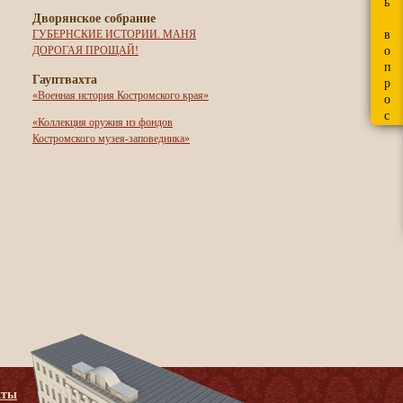
ь
Дворянское собрание
в
ГУБЕРНСКИЕ ИСТОРИИ. МАНЯ
о
ДОРОГАЯ ПРОЩАЙ!
п
Гауптвахта
р
«Военная история Костромского края»
о
с
«Коллекция оружия из фондов
Костромского музея-заповедника»
кты