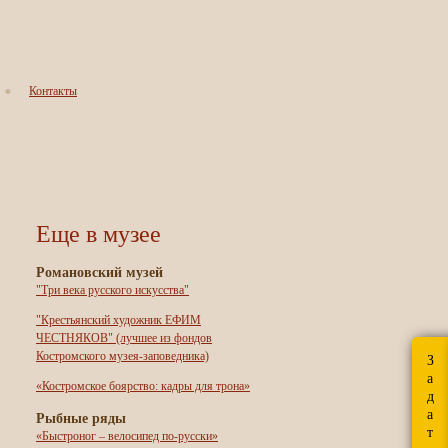
Контакты
Еще в музее
Романовский музей
"Три века русского искусства"
"Крестьянский художник ЕФИМ
ЧЕСТНЯКОВ" (лучшее из фондов
Костромского музея-заповедника)
З
а
«Костромское боярство: кадры для трона»
д
а
Рыбные ряды
т
«Быстроног – велосипед по-русски»