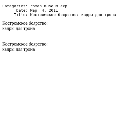
Categories: roman_museum_exp

      Date: Мар  4, 2011

Костромское боярство:
кадры для трона
Костромское боярство:
кадры для трона